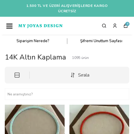
1.500 TL VE ÜZERI ALIŞVERIŞLERDE KARGO
ÜCRETSİZ
0
Siparişim Nerede?
Şifremi Unuttum Sayfası
14K Altın Kaplama
1095
ürün
Sırala