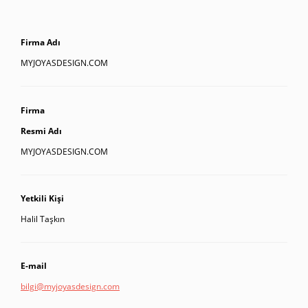
Firma Adı
MYJOYASDESIGN.COM
Firma
Resmi Adı
MYJOYASDESIGN.COM
Yetkili Kişi
Halil Taşkın
E-mail
bilgi@myjoyasdesign.com