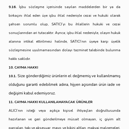
9.16.
İşbu sözleşme içerisinde sayılan maddelerden bir ya da
birkaçını ihlal eden üye işbu ihlal nedeniyle cezai ve hukuki olarak
şahsen sorumlu olup, SATICI’yı bu ihlallerin hukuki ve cezai
sonuçlarından ari tutacaktır. Ayrıca; işbu ihlal nedeniyle, olayın hukuk
alanına intikal ettirilmesi halinde, SATICI’nın üyeye karşı üyelik
sözleşmesine uyulmamasından dolayı tazminat talebinde bulunma
hakkı saklıdır.
10. CAYMA HAKKI
Size gönderdiğimiz ürünlerin el değmemiş ve kullanılmamış
10.1.
olduğunu garanti edebilmek adına, hijyen açısından ürün iade ve
değişimi kabul edemiyoruz.
11. CAYMA HAKKI KULLANILAMAYACAK ÜRÜNLER
ALICI’nın isteği veya açıkça kişisel ihtiyaçları doğrultusunda
hazırlanan ve geri gönderilmeye müsait olmayan, iç giyim alt
parçaları, takı ve aksesuar, mayo ve bikini altları, makyaj malzemeleri,