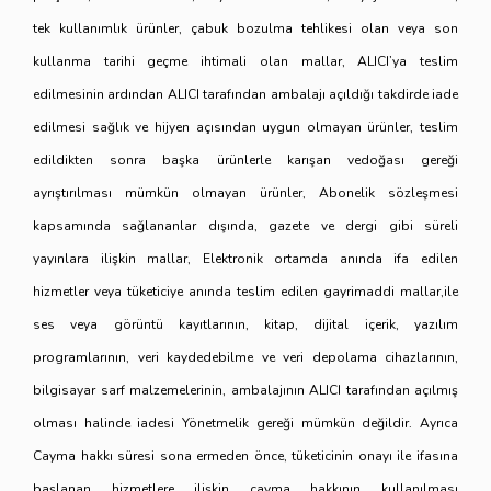
tek kullanımlık ürünler, çabuk bozulma tehlikesi olan veya son
kullanma tarihi geçme ihtimali olan mallar, ALICI’ya teslim
edilmesinin ardından ALICI tarafından ambalajı açıldığı takdirde iade
edilmesi sağlık ve hijyen açısından uygun olmayan ürünler, teslim
edildikten sonra başka ürünlerle karışan vedoğası gereği
ayrıştırılması mümkün olmayan ürünler, Abonelik sözleşmesi
kapsamında sağlananlar dışında, gazete ve dergi gibi süreli
yayınlara ilişkin mallar, Elektronik ortamda anında ifa edilen
hizmetler veya tüketiciye anında teslim edilen gayrimaddi mallar,ile
ses veya görüntü kayıtlarının, kitap, dijital içerik, yazılım
programlarının, veri kaydedebilme ve veri depolama cihazlarının,
bilgisayar sarf malzemelerinin, ambalajının ALICI tarafından açılmış
olması halinde iadesi Yönetmelik gereği mümkün değildir. Ayrıca
Cayma hakkı süresi sona ermeden önce, tüketicinin onayı ile ifasına
başlanan hizmetlere ilişkin cayma hakkının kullanılması