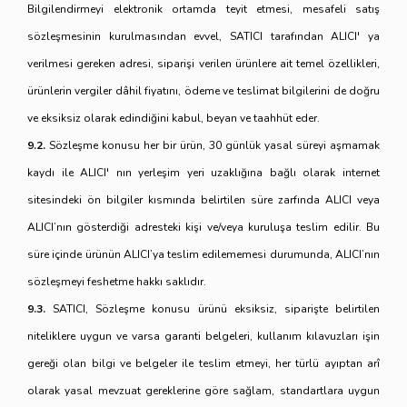
Bilgilendirmeyi elektronik ortamda teyit etmesi, mesafeli satış
sözleşmesinin kurulmasından evvel, SATICI tarafından ALICI' ya
verilmesi gereken adresi, siparişi verilen ürünlere ait temel özellikleri,
ürünlerin vergiler dâhil fiyatını, ödeme ve teslimat bilgilerini de doğru
ve eksiksiz olarak edindiğini kabul, beyan ve taahhüt eder.
9.2.
Sözleşme konusu her bir ürün, 30 günlük yasal süreyi aşmamak
kaydı ile ALICI' nın yerleşim yeri uzaklığına bağlı olarak internet
sitesindeki ön bilgiler kısmında belirtilen süre zarfında ALICI veya
ALICI’nın gösterdiği adresteki kişi ve/veya kuruluşa teslim edilir. Bu
süre içinde ürünün ALICI’ya teslim edilememesi durumunda, ALICI’nın
sözleşmeyi feshetme hakkı saklıdır.
9.3.
SATICI, Sözleşme konusu ürünü eksiksiz, siparişte belirtilen
niteliklere uygun ve varsa garanti belgeleri, kullanım kılavuzları işin
gereği olan bilgi ve belgeler ile teslim etmeyi, her türlü ayıptan arî
olarak yasal mevzuat gereklerine göre sağlam, standartlara uygun