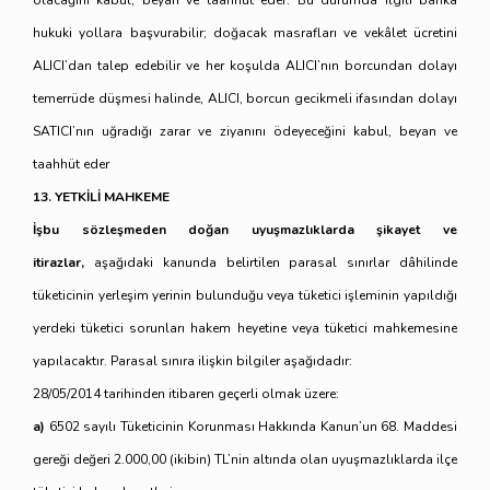
olacağını kabul, beyan ve taahhüt eder. Bu durumda ilgili banka
hukuki yollara başvurabilir; doğacak masrafları ve vekâlet ücretini
ALICI’dan talep edebilir ve her koşulda ALICI’nın borcundan dolayı
temerrüde düşmesi halinde, ALICI, borcun gecikmeli ifasından dolayı
SATICI’nın uğradığı zarar ve ziyanını ödeyeceğini kabul, beyan ve
taahhüt eder
13. YETKİLİ MAHKEME
İşbu sözleşmeden doğan uyuşmazlıklarda şikayet ve
itirazlar,
aşağıdaki kanunda belirtilen parasal sınırlar dâhilinde
tüketicinin yerleşim yerinin bulunduğu veya tüketici işleminin yapıldığı
yerdeki tüketici sorunları hakem heyetine veya tüketici mahkemesine
yapılacaktır. Parasal sınıra ilişkin bilgiler aşağıdadır:
28/05/2014 tarihinden itibaren geçerli olmak üzere:
a)
6502 sayılı Tüketicinin Korunması Hakkında Kanun’un 68. Maddesi
gereği değeri 2.000,00 (ikibin) TL’nin altında olan uyuşmazlıklarda ilçe