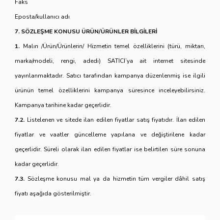
Faks
Eposta/kullanıcı adı
7. SÖZLEŞME KONUSU ÜRÜN/ÜRÜNLER BİLGİLERİ
1.
Malın /Ürün/Ürünlerin/ Hizmetin temel özelliklerini (türü, miktarı,
marka/modeli, rengi, adedi) SATICI’ya ait internet sitesinde
yayınlanmaktadır. Satıcı tarafından kampanya düzenlenmiş ise ilgili
ürünün temel özelliklerini kampanya süresince inceleyebilirsiniz.
Kampanya tarihine kadar geçerlidir.
7.2.
Listelenen ve sitede ilan edilen fiyatlar satış fiyatıdır. İlan edilen
fiyatlar ve vaatler güncelleme yapılana ve değiştirilene kadar
geçerlidir. Süreli olarak ilan edilen fiyatlar ise belirtilen süre sonuna
kadar geçerlidir.
7.3.
Sözleşme konusu mal ya da hizmetin tüm vergiler dâhil satış
fiyatı aşağıda gösterilmiştir.