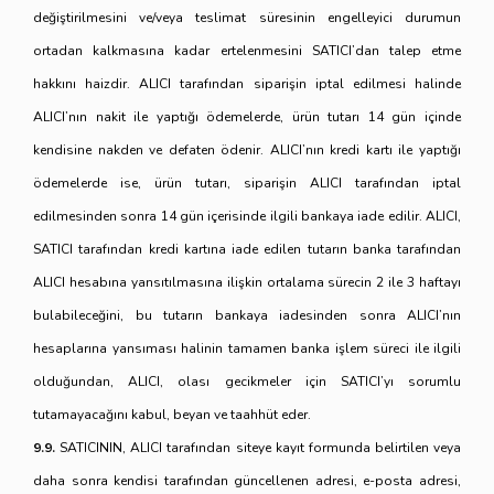
değiştirilmesini ve/veya teslimat süresinin engelleyici durumun
ortadan kalkmasına kadar ertelenmesini SATICI’dan talep etme
hakkını haizdir. ALICI tarafından siparişin iptal edilmesi halinde
ALICI’nın nakit ile yaptığı ödemelerde, ürün tutarı 14 gün içinde
kendisine nakden ve defaten ödenir. ALICI’nın kredi kartı ile yaptığı
ödemelerde ise, ürün tutarı, siparişin ALICI tarafından iptal
edilmesinden sonra 14 gün içerisinde ilgili bankaya iade edilir. ALICI,
SATICI tarafından kredi kartına iade edilen tutarın banka tarafından
ALICI hesabına yansıtılmasına ilişkin ortalama sürecin 2 ile 3 haftayı
bulabileceğini, bu tutarın bankaya iadesinden sonra ALICI’nın
hesaplarına yansıması halinin tamamen banka işlem süreci ile ilgili
olduğundan, ALICI, olası gecikmeler için SATICI’yı sorumlu
tutamayacağını kabul, beyan ve taahhüt eder.
9.9.
SATICININ, ALICI tarafından siteye kayıt formunda belirtilen veya
daha sonra kendisi tarafından güncellenen adresi, e-posta adresi,