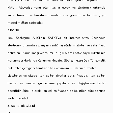
SÖZLEŞME : SATICI ve ALICI arasında akdedilen işbu sözleşmeyi,
MAL : Alışverişe konu olan taşınır eşyayı ve elektronik ortamda
kullanılmak üzere hazırlanan yazılım, ses, görüntü ve benzeri gayri
maddi malları ifade eder.
3.KONU
İşbu Sözleşme, ALICI’nın, SATICI’ya ait internet sitesi üzerinden
elektronik ortamda siparişini verdiği aşağıda nitelikleri ve satış fiyatı
belirtilen ürünün satışı ve teslimi ile ilgili olarak 6502 sayılı Tüketicinin
Korunması Hakkında Kanun ve Mesafeli Sözleşmelere Dair Yönetmelik
hükümleri gereğince tarafların hak ve yükümlülüklerini düzenler.
Listelenen ve sitede ilan edilen fiyatlar satış fiyatıdır. İlan edilen
fiyatlar ve vaatler güncelleme yapılana ve değiştirilene kadar
geçerlidir. Süreli olarak ilan edilen fiyatlar ise belirtilen süre sonuna
kadar geçerlidir.
4. SATICI BİLGİLERİ