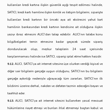
kullanılan kredi kartına ilişkin güvenlik açığı tespit edilmesi halinde,
SATICI, kredi kartı hamiline ilişkin kimlik ve iletişim bilgilerini, siparişte
kullanılan kredi kartının bir önceki aya ait ekstresini yahut kart
hamilinin bankasından kredi kartının kendisine ait olduğuna ilişkin
yazıyı ibraz etmesini ALICI’dan talep edebilir. ALICI’nın talebe konu
bilgi/belgeleri temin etmesine kadar geçecek sürede sipariş
dondurulacak olup, mezkur taleplerin 24 saat içerisinde
karşılanmaması halinde ise SATICI, siparişi iptal etme hakkını haizdir.
9.12.
ALICI, SATICI’ya ait internet sitesine üye olurken verdiği kişisel ve
diğer sair bilgilerin gerçeğe uygun olduğunu, SATICI’nın bu bilgilerin
gerçeğe aykırılığı nedeniyle uğrayacağı tüm zararları, SATICI’nın ilk
bildirimi üzerine derhal, nakden ve defaten tazmin edeceğini beyan ve
taahhüt eder.
9.13.
ALICI, SATICI’ya ait internet sitesini kullanırken yasal mevzuat
hükümlerine riayet etmeyi ve bunları ihlal etmemeyi baştan kabul ve