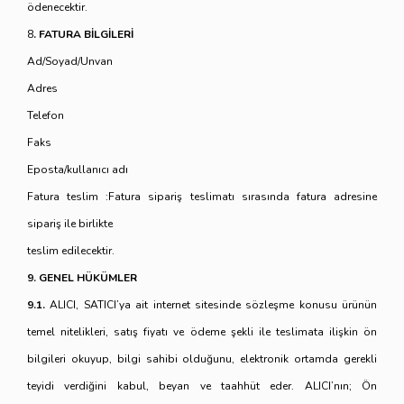
ödenecektir.
8
. FATURA BİLGİLERİ
Ad/Soyad/Unvan
Adres
Telefon
Faks
Eposta/kullanıcı adı
Fatura teslim :Fatura sipariş teslimatı sırasında fatura adresine
sipariş ile birlikte
teslim edilecektir.
9. GENEL HÜKÜMLER
9.1.
ALICI, SATICI’ya ait internet sitesinde sözleşme konusu ürünün
temel nitelikleri, satış fiyatı ve ödeme şekli ile teslimata ilişkin ön
bilgileri okuyup, bilgi sahibi olduğunu, elektronik ortamda gerekli
teyidi verdiğini kabul, beyan ve taahhüt eder. ALICI’nın; Ön