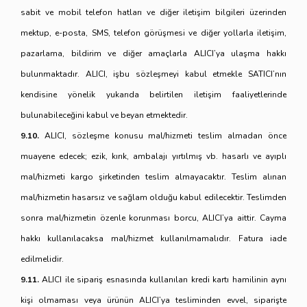
sabit ve mobil telefon hatları ve diğer iletişim bilgileri üzerinden
mektup, e-posta, SMS, telefon görüşmesi ve diğer yollarla iletişim,
pazarlama, bildirim ve diğer amaçlarla ALICI’ya ulaşma hakkı
bulunmaktadır. ALICI, işbu sözleşmeyi kabul etmekle SATICI’nın
kendisine yönelik yukarıda belirtilen iletişim faaliyetlerinde
bulunabileceğini kabul ve beyan etmektedir.
9.10.
ALICI, sözleşme konusu mal/hizmeti teslim almadan önce
muayene edecek; ezik, kırık, ambalajı yırtılmış vb. hasarlı ve ayıplı
mal/hizmeti kargo şirketinden teslim almayacaktır. Teslim alınan
mal/hizmetin hasarsız ve sağlam olduğu kabul edilecektir. Teslimden
sonra mal/hizmetin özenle korunması borcu, ALICI’ya aittir. Cayma
hakkı kullanılacaksa mal/hizmet kullanılmamalıdır. Fatura iade
edilmelidir.
9.11.
ALICI ile sipariş esnasında kullanılan kredi kartı hamilinin aynı
kişi olmaması veya ürünün ALICI’ya tesliminden evvel, siparişte