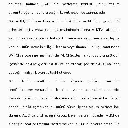
edilmesi halinde, SATICI’nın sözleşme konusu ürünü teslim
yükümlülüğünün sona ereceğini kabul, beyan ve taahhüt eder.
9.7.
ALICI, Sözleşme konusu ürünün ALICI veya ALICI’nın gösterdiği
adresteki kişi ve/veya kuruluşa tesliminden sonra ALICI'ya ait kredi
kartının yetkisiz kişilerce haksız kullanılması sonucunda sözleşme
konusu ürün bedelinin ilgili banka veya finans kuruluşu tarafından
SATICI'ya ödenmemesi halinde, ALICI Sözleşme konusu ürünü 3 gün
içerisinde nakliye gideri SATICI’ya ait olacak şekilde SATICI’ya iade
edeceğini kabul, beyan ve taahhüt eder.
9.8.
SATICI, tarafların iradesi dışında gelişen, önceden
öngörülemeyen ve tarafların borçlarını yerine getirmesini engelleyici
ve/veya geciktirici hallerin oluşması gibi mücbir sebepler halleri
nedeni ile sözleşme konusu ürünü süresi içinde teslim edemez ise,
durumu ALICI'ya bildireceğini kabul, beyan ve taahhüt eder. ALICI da
siparişin iptal edilmesini, sözleşme konusu ürünün varsa emsali ile