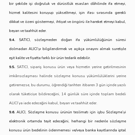
bir şekilde işi doğruluk ve dürüstlük esasları dâhilinde ifa etmeyi,
hizmet kalitesini koruyup yükseltmeyi, işin ifası sırasında gerekli
dikkat ve özeni göstermeyi, ihtiyat ve öngörü ile hareket etmeyi kabul,
beyan ve taahhüt eder.
9.4.
SATICI, sözleşmeden doğan ifa yükümlülüğünün süresi
dolmadan ALICI’yı bilgilendirmek ve açıkça onayını almak suretiyle
eşit kalite ve fiyatta farklı bir ürün tedarik edebilir.
9.5.
SATICI, sipariş konusu ürün veya hizmetin yerine getirilmesinin
imkânsızlaşması halinde sözleşme konusu yükümlülüklerini yerine
getiremezse, bu durumu, öğrendiği tarihten itibaren 3 gün içinde yazılı
olarak tüketiciye bildireceğini, 14 günlük süre içinde toplam bedeli
ALICI’ya iade edeceğini kabul, beyan ve taahhüt eder.
9.6.
ALICI, Sözleşme konusu ürünün teslimatı için işbu Sözleşme’yi
elektronik ortamda teyit edeceğini, herhangi bir nedenle sözleşme
konusu ürün bedelinin ödenmemesi ve/veya banka kayıtlarında iptal