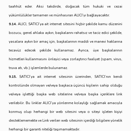
taahhüt eder. Aksi takdirde, doğacak tüm hukuki ve cezai
yükümlülükler tamamen ve münhasıran ALICI’yı bağlayacaktır.
9.14.
ALICI, SATICI’ya ait internet sitesini hiçbir şekilde kamu düzenini
bozucu, genel ahlaka aykırı, başkalarını rahatsız ve taciz edici şekilde,
yasalara aykırı bir amaç için, başkalarının maddi ve manevi haklarına
tecavüz edecek şekilde kullanamaz. Ayrıca, üye başkalarının
hizmetleri kullanmasını önleyici veya zorlaştırıcı faaliyet (spam, virus,
truva atı, vb.) işlemlerde bulunamaz.
9.15.
SATICI’ya ait internet sitesinin üzerinden, SATICI’nın kendi
kontrolünde olmayan ve/veya başkaca üçüncü kişilerin sahip olduğu
ve/veya işlettiği başka web sitelerine ve/veya başka içeriklere link
verilebilir. Bu linkler ALICI’ya yönlenme kolaylığı sağlamak amacıyla
konmuş olup herhangi bir web sitesini veya o siteyi işleten kişiyi
desteklememekte ve Link verilen web sitesinin içerdiği bilgilere yönelik
herhangi bir garanti niteliği taşımamaktadır.