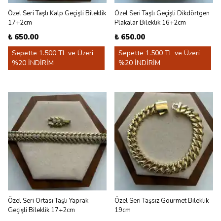
Özel Seri Taşlı Kalp Geçişli Bileklik
Özel Seri Taşlı Geçişli Dikdörtgen
17+2cm
Plakalar Bileklik 16+2cm
₺ 650.00
₺ 650.00
Sepette 1.500 TL ve Üzeri
Sepette 1.500 TL ve Üzeri
%20 İNDİRİM
%20 İNDİRİM
Özel Seri Ortası Taşlı Yaprak
Özel Seri Taşsız Gourmet Bileklik
Geçişli Bileklik 17+2cm
19cm