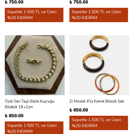
₺ 750.00
₺ 750.00
Sepette 1.500 TL ve Üzeri
Sepette 1.500 TL ve Üzeri
%20 İNDİRİM
%20 İNDİRİM
Özel Seri Taşlı Balık Kuyruğu
Zr Model 4'lü Kemik Bilezik Seti
Bileklik 18+2cm
₺ 650.00
₺ 650.00
Sepette 1.500 TL ve Üzeri
Sepette 1.500 TL ve Üzeri
%20 İNDİRİM
%20 İNDİRİM