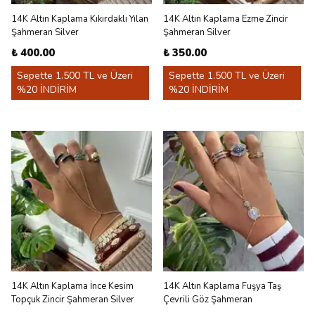
14K Altın Kaplama Kıkırdaklı Yılan
14K Altın Kaplama Ezme Zincir
Şahmeran Silver
Şahmeran Silver
₺ 400.00
₺ 350.00
Sepette 1.500 TL ve Üzeri
Sepette 1.500 TL ve Üzeri
%20 İNDİRİM
%20 İNDİRİM
14K Altın Kaplama İnce Kesim
14K Altın Kaplama Fuşya Taş
Topçuk Zincir Şahmeran Silver
Çevrili Göz Şahmeran