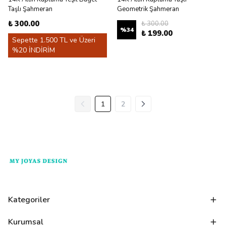
Taşlı Şahmeran
Geometrik Şahmeran
₺ 300.00
₺ 300.00
%
34
₺ 199.00
Sepette 1.500 TL ve Üzeri
%20 İNDİRİM
1
2
Kategoriler
Kurumsal