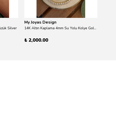
My Joyas Design
My Jo
zük Silver
14K Altın Kaplama 4mm Su Yolu Kolye Gold 41cm
14K Alt
₺ 2,000.00
₺ 600