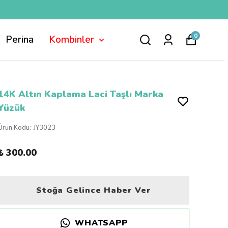
0
Perina
Kombinler
14K Altın Kaplama Laci Taşlı Marka
Yüzük
Ürün Kodu
:
JY3023
₺ 300.00
Stoğa Gelince Haber Ver
WHATSAPP