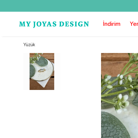
İndirim
Yen
Yüzük