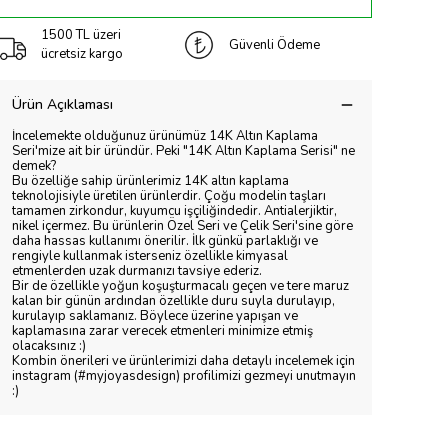
1500 TL üzeri
Güvenli Ödeme
ücretsiz kargo
Ürün Açıklaması
İncelemekte olduğunuz ürünümüz 14K Altın Kaplama
Seri'mize ait bir üründür. Peki "14K Altın Kaplama Serisi" ne
demek?
Bu özelliğe sahip ürünlerimiz 14K altın kaplama
teknolojisiyle üretilen ürünlerdir. Çoğu modelin taşları
tamamen zirkondur, kuyumcu işçiliğindedir. Antialerjiktir,
nikel içermez. Bu ürünlerin Özel Seri ve Çelik Seri'sine göre
daha hassas kullanımı önerilir. İlk günkü parlaklığı ve
rengiyle kullanmak isterseniz özellikle kimyasal
etmenlerden uzak durmanızı tavsiye ederiz.
Bir de özellikle yoğun koşuşturmacalı geçen ve tere maruz
kalan bir günün ardından özellikle duru suyla durulayıp,
kurulayıp saklamanız. Böylece üzerine yapışan ve
kaplamasına zarar verecek etmenleri minimize etmiş
olacaksınız :)
Kombin önerileri ve ürünlerimizi daha detaylı incelemek için
instagram (#myjoyasdesign) profilimizi gezmeyi unutmayın
:)