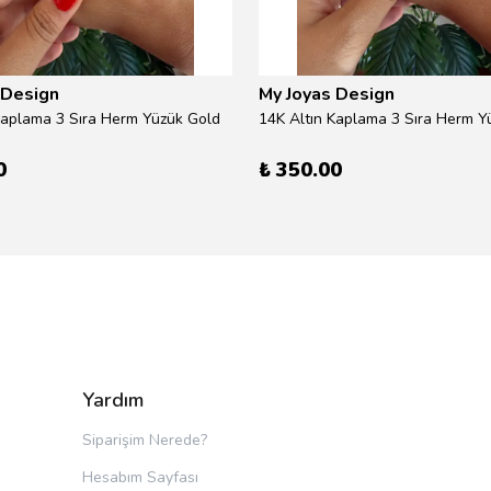
 Design
My Joyas Design
Kaplama 3 Sıra Herm Yüzük Gold
14K Altın Kaplama 3 Sıra Herm Yü
0
₺ 350.00
Yardım
Siparişim Nerede?
Hesabım Sayfası