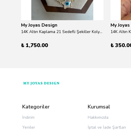
My Joyas Design
My Joyas
ilver
14K Altın Kaplama 21 Sedefli Şekiller Kolye 46cm
14K Altın 
₺ 1,750.00
₺ 350.0
Kategoriler
Kurumsal
İndirim
Hakkımızda
Yeniler
İptal ve İade Şartları