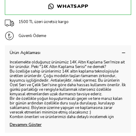
WHATSAPP
1500 TL üzeri ücretsiz kargo
Güvenli Ödeme
Ürün Açıklaması
İncelemekte olduğunuz ürünümüz 14K Altın Kaplama Seri'mize ait
bir üründür. Peki "14K Altın Kaplama Serisi" ne demek?
Bu özelliğe sahip ürünlerimiz 14K altın kaplama teknolojisiyle
üretilen ürünlerdir. Çoğu modelin taşları tamamen zirkondur,
kuyumcu işçiliğindedir. Antialerjiktir, nikel içermez. Bu ürünlerin
Özel Seri ve Çelik Seri'sine göre daha hassas kullanımı önerilir. İlk
günkü parlaklığı ve rengiyle kullanmak isterseniz özellikle
kimyasal etmenlerden uzak durmanızı tavsiye ederiz.
Bir de özellikle yoğun koşuşturmacalı geçen ve tere maruz kalan
bir günün ardından özellikle duru suyla durulayıp, kurulayıp
saklamanız. Böylece üzerine yapışan ve kaplamasına zarar
verecek etmenleri minimize etmiş olacaksınız :)
Kombin önerileri ve ürünlerimizi daha detaylı incelemek için
Devamını Göster