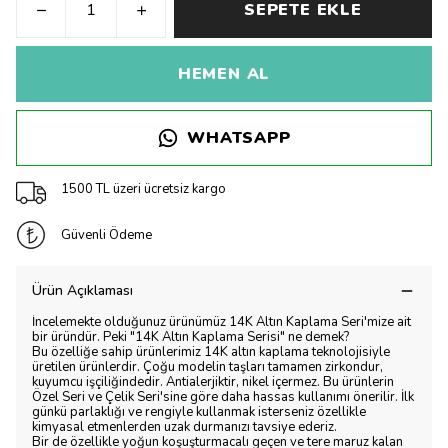
SEPETE EKLE
HEMEN AL
WHATSAPP
1500 TL üzeri ücretsiz kargo
Güvenli Ödeme
Ürün Açıklaması
İncelemekte olduğunuz ürünümüz 14K Altın Kaplama Seri'mize ait
bir üründür. Peki "14K Altın Kaplama Serisi" ne demek?
Bu özelliğe sahip ürünlerimiz 14K altın kaplama teknolojisiyle
üretilen ürünlerdir. Çoğu modelin taşları tamamen zirkondur,
kuyumcu işçiliğindedir. Antialerjiktir, nikel içermez. Bu ürünlerin
Özel Seri ve Çelik Seri'sine göre daha hassas kullanımı önerilir. İlk
günkü parlaklığı ve rengiyle kullanmak isterseniz özellikle
kimyasal etmenlerden uzak durmanızı tavsiye ederiz.
Bir de özellikle yoğun koşuşturmacalı geçen ve tere maruz kalan