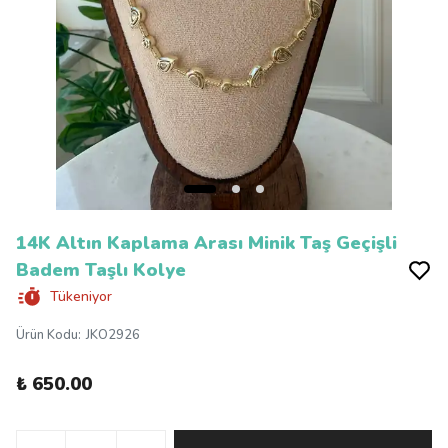
14K Altın Kaplama Arası Minik Taş Geçişli
Badem Taşlı Kolye
Tükeniyor
Ürün Kodu
:
JKO2926
₺ 650.00