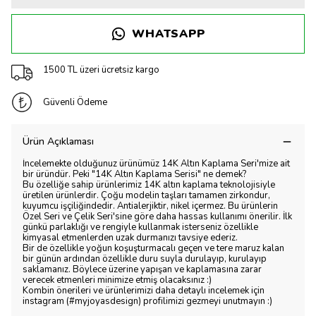
WHATSAPP
1500 TL üzeri ücretsiz kargo
Güvenli Ödeme
Ürün Açıklaması
İncelemekte olduğunuz ürünümüz 14K Altın Kaplama Seri'mize ait
bir üründür. Peki "14K Altın Kaplama Serisi" ne demek?
Bu özelliğe sahip ürünlerimiz 14K altın kaplama teknolojisiyle
üretilen ürünlerdir. Çoğu modelin taşları tamamen zirkondur,
kuyumcu işçiliğindedir. Antialerjiktir, nikel içermez. Bu ürünlerin
Özel Seri ve Çelik Seri'sine göre daha hassas kullanımı önerilir. İlk
günkü parlaklığı ve rengiyle kullanmak isterseniz özellikle
kimyasal etmenlerden uzak durmanızı tavsiye ederiz.
Bir de özellikle yoğun koşuşturmacalı geçen ve tere maruz kalan
bir günün ardından özellikle duru suyla durulayıp, kurulayıp
saklamanız. Böylece üzerine yapışan ve kaplamasına zarar
verecek etmenleri minimize etmiş olacaksınız :)
Kombin önerileri ve ürünlerimizi daha detaylı incelemek için
instagram (#myjoyasdesign) profilimizi gezmeyi unutmayın :)