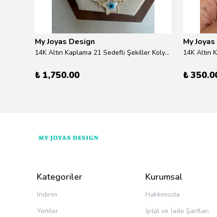
My Joyas Design
My Joyas
klik
14K Altın Kaplama 21 Sedefli Şekiller Kolye 46cm
14K Altın 
₺ 1,750.00
₺ 350.0
Kategoriler
Kurumsal
İndirim
Hakkımızda
Yeniler
İptal ve İade Şartları