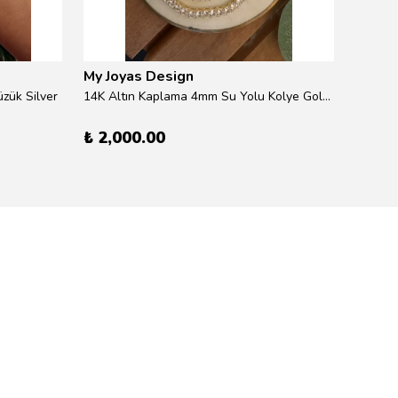
My Joyas Design
My Jo
zük Silver
14K Altın Kaplama 4mm Su Yolu Kolye Gold 41cm
14K Alt
₺ 2,000.00
₺ 600