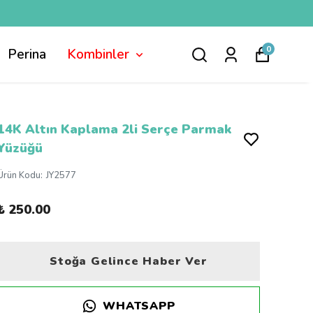
0
Perina
Kombinler
14K Altın Kaplama 2li Serçe Parmak
Yüzüğü
Ürün Kodu
:
JY2577
₺ 250.00
Stoğa Gelince Haber Ver
WHATSAPP