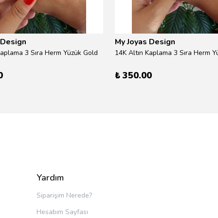
 Design
My Joyas Design
Kaplama 3 Sıra Herm Yüzük Gold
14K Altın Kaplama 3 Sıra Herm Yü
0
₺ 350.00
Yardım
Siparişim Nerede?
Hesabım Sayfası