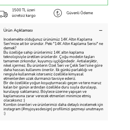
1500 TL üzeri
Güvenli Ödeme
ücretsiz kargo
Ürün Açıklaması
İncelemekte olduğunuz ürünümüz 14K Altın Kaplama
Seri'mize ait bir üründür. Peki "14K Altın Kaplama Serisi" ne
demek?
Bu özelliğe sahip ürünlerimiz 14K altın kaplama
teknolojisiyle üretilen ürünlerdir. Çoğu modelin taşları
tamamen zirkondur, kuyumcu işçiliğindedir. Antialerjiktir,
nikel içermez. Bu ürünlerin Özel Seri ve Çelik Seri'sine göre
daha hassas kullanımı önerilir. İlk günkü parlaklığı ve
rengiyle kullanmak isterseniz özellikle kimyasal
etmenlerden uzak durmanızı tavsiye ederiz.
Bir de özellikle yoğun koşuşturmacalı geçen ve tere maruz
kalan bir günün ardından özellikle duru suyla durulayıp,
kurulayıp saklamanız. Böylece üzerine yapışan ve
kaplamasına zarar verecek etmenleri minimize etmiş
olacaksınız :)
Kombin önerileri ve ürünlerimizi daha detaylı incelemek için
instagram (#myjoyasdesign) profilimizi gezmeyi unutmayın
:)