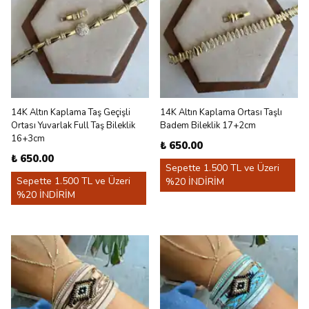
14K Altın Kaplama Taş Geçişli
14K Altın Kaplama Ortası Taşlı
Ortası Yuvarlak Full Taş Bileklik
Badem Bileklik 17+2cm
16+3cm
₺ 650.00
₺ 650.00
Sepette 1.500 TL ve Üzeri
Sepette 1.500 TL ve Üzeri
%20 İNDİRİM
%20 İNDİRİM