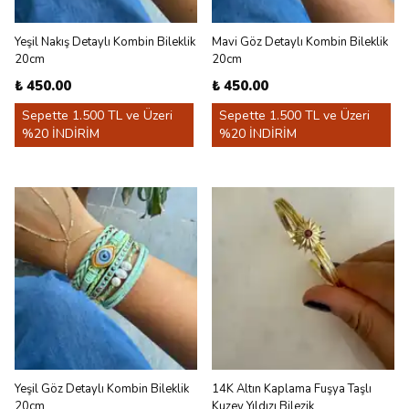
Yeşil Nakış Detaylı Kombin Bileklik
Mavi Göz Detaylı Kombin Bileklik
20cm
20cm
₺ 450.00
₺ 450.00
Sepette 1.500 TL ve Üzeri
Sepette 1.500 TL ve Üzeri
%20 İNDİRİM
%20 İNDİRİM
Yeşil Göz Detaylı Kombin Bileklik
14K Altın Kaplama Fuşya Taşlı
20cm
Kuzey Yıldızı Bilezik