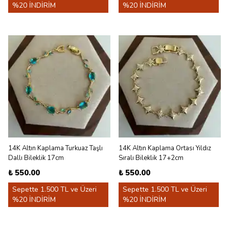
%20 İNDİRİM
%20 İNDİRİM
14K Altın Kaplama Turkuaz Taşlı
14K Altın Kaplama Ortası Yıldız
Dallı Bileklik 17cm
Sıralı Bileklik 17+2cm
₺ 550.00
₺ 550.00
Sepette 1.500 TL ve Üzeri
Sepette 1.500 TL ve Üzeri
%20 İNDİRİM
%20 İNDİRİM