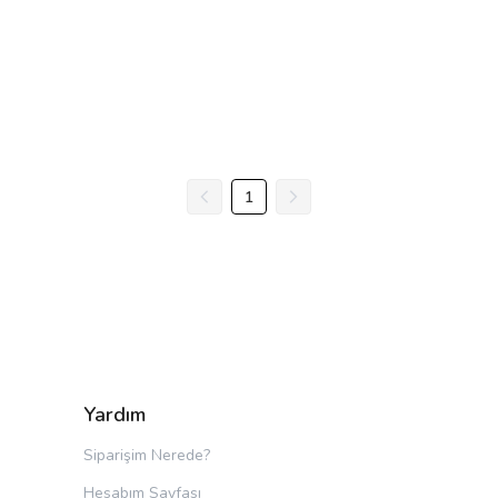
1
Yardım
Siparişim Nerede?
Hesabım Sayfası