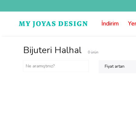
İndirim
Yen
Bijuteri Halhal
0
ürün
Fiyat artan