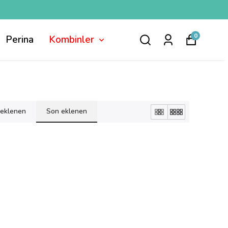
0
Perina
Kombinler
k eklenen
Son eklenen