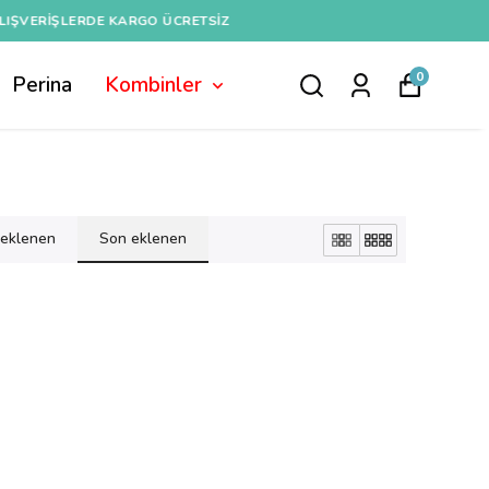
0
Perina
Kombinler
k eklenen
Son eklenen