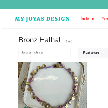
İndirim
Yen
Bronz Halhal
1
ürün
Fiyat artan