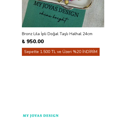
Bronz Lila İpli Doğal Taşlı Halhal 24cm
₺ 950.00
Sepette 1.500 TL ve Üzeri %20 İNDİRİM