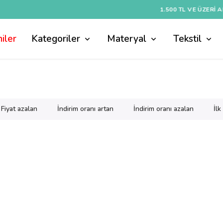
1.500 TL VE ÜZERI ALIŞVERIŞLERDE KARGO ÜCRETSİZ
iler
Kategoriler
Materyal
Tekstil
Fiyat azalan
İndirim oranı artan
İndirim oranı azalan
İl