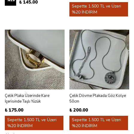
%
28
₺ 145.00
Sepette 1.500 TL ve Üzeri
%20 İNDİRİM
Çelik Plaka Üzerinde Kare
Çelik Dövme Plakada Göz Kolye
İçerisinde Taşlı Yüzük
50cm
₺ 175.00
₺ 200.00
Sepette 1.500 TL ve Üzeri
Sepette 1.500 TL ve Üzeri
%20 İNDİRİM
%20 İNDİRİM