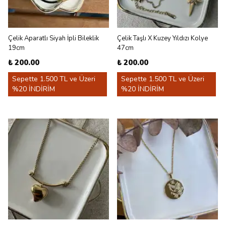
Çelik Aparatlı Siyah İpli Bileklik
Çelik Taşlı X Kuzey Yıldızı Kolye
19cm
47cm
₺ 200.00
₺ 200.00
Sepette 1.500 TL ve Üzeri
Sepette 1.500 TL ve Üzeri
%20 İNDİRİM
%20 İNDİRİM