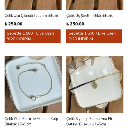
Çelik Ucu Çıkıntılı Tasarım Bilezik
Çelik Üç Şeritli Tırtıklı Bilezik
₺ 250.00
₺ 250.00
Sepette 1.500 TL ve Üzeri
Sepette 1.500 TL ve Üzeri
%20 İNDİRİM
%20 İNDİRİM
Çelik Yılan Zincirde Minimal Kalp
Çelik Siyah İp Fatma Ana Eli
Bileklik 17+5cm
Detaylı Bileklik 17+5cm