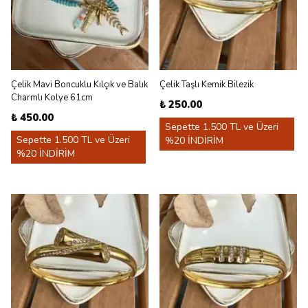
Çelik Mavi Boncuklu Kılçık ve Balık
Çelik Taşlı Kemik Bilezik
Charmlı Kolye 61cm
₺ 250.00
₺ 450.00
Sepette 1.500 TL ve Üzeri
Sepette 1.500 TL ve Üzeri
%20 İNDİRİM
%20 İNDİRİM