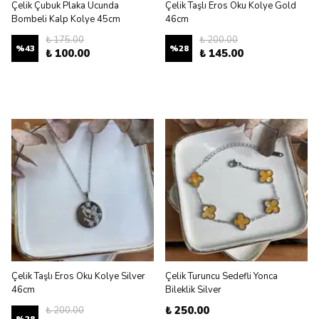
Çelik Çubuk Plaka Ucunda
Çelik Taşlı Eros Oku Kolye Gold
Bombeli Kalp Kolye 45cm
46cm
₺ 175.00
₺ 200.00
%
43
%
28
₺ 100.00
₺ 145.00
Çelik Taşlı Eros Oku Kolye Silver
Çelik Turuncu Sedefli Yonca
46cm
Bileklik Silver
₺ 250.00
₺ 200.00