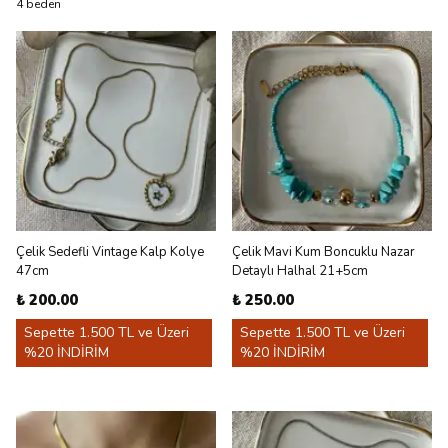
4 beden
Çelik Sedefli Vintage Kalp Kolye
Çelik Mavi Kum Boncuklu Nazar
47cm
Detaylı Halhal 21+5cm
₺ 200.00
₺ 250.00
Sepette 1.500 TL ve Üzeri
Sepette 1.500 TL ve Üzeri
%20 İNDİRİM
%20 İNDİRİM