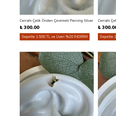
Cerrahi Çelik Önden Çevirmeli Piercing Silver
Cerrahi Çel
₺ 300.00
₺ 300.0
Sepette 1.500 TL ve Üzeri %20 İNDİRİM
Sepette 1