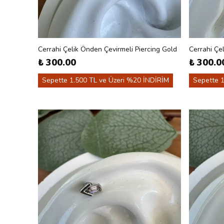
Cerrahi Çelik Önden Çevirmeli Piercing Gold
Cerrahi Çel
₺ 300.00
₺ 300.0
Sepette 1.500 TL ve Üzeri %20 İNDİRİM
Sepette 1