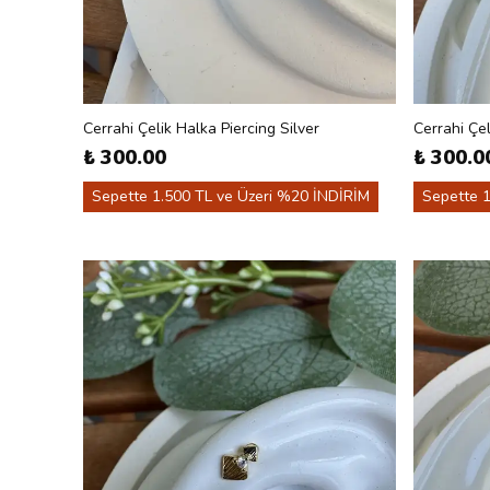
Cerrahi Çelik Halka Piercing Silver
Cerrahi Çe
₺ 300.00
₺ 300.0
Sepette 1.500 TL ve Üzeri %20 İNDİRİM
Sepette 1