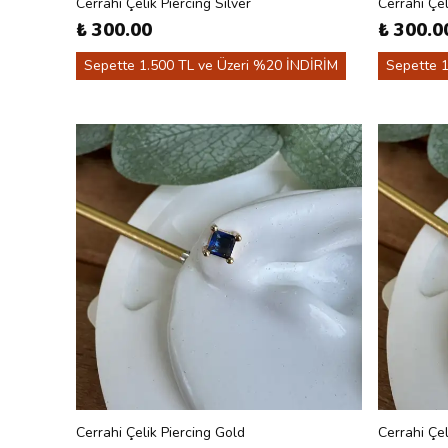
Cerrahi Çelik Piercing Silver
Cerrahi Çel
₺ 300.00
₺ 300.0
Sepette 1.500 TL ve Üzeri %20 İNDİRİM
Sepette 1
Cerrahi Çelik Piercing Gold
Cerrahi Çel