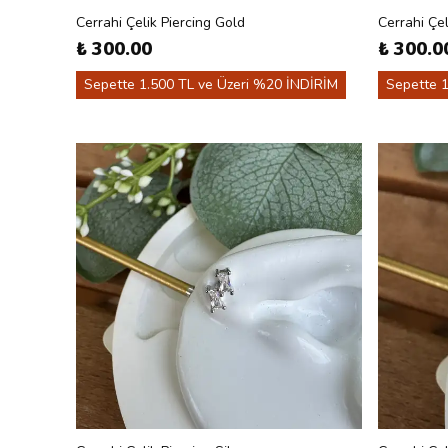
Cerrahi Çelik Piercing Gold
Cerrahi Çel
₺ 300.00
₺ 300.0
Sepette 1.500 TL ve Üzeri %20 İNDİRİM
Sepette 1