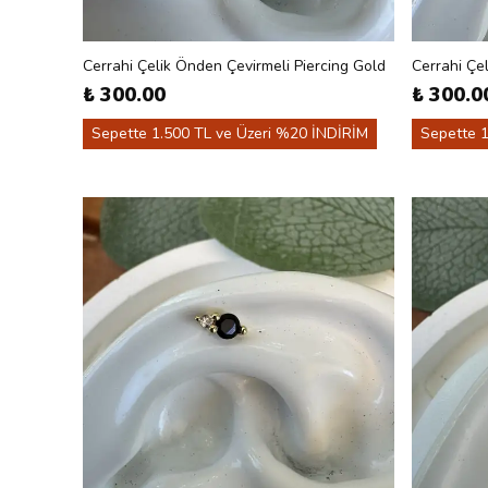
Cerrahi Çelik Önden Çevirmeli Piercing Gold
Cerrahi Çel
₺ 300.00
₺ 300.0
Sepette 1.500 TL ve Üzeri %20 İNDİRİM
Sepette 1