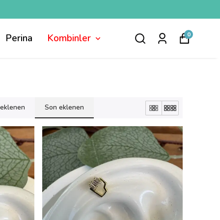
0
Perina
Kombinler
k eklenen
Son eklenen