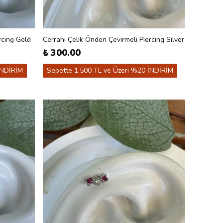
rcing Gold
Cerrahi Çelik Önden Çevirmeli Piercing Silver
₺ 300.00
İNDİRİM
Sepette 1.500 TL ve Üzeri %20 İNDİRİM