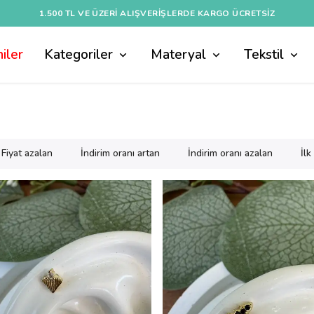
1.500 TL VE ÜZERI ALIŞVERIŞLERDE KARGO ÜCRETSİZ
iler
Kategoriler
Materyal
Tekstil
Fiyat azalan
İndirim oranı artan
İndirim oranı azalan
İl