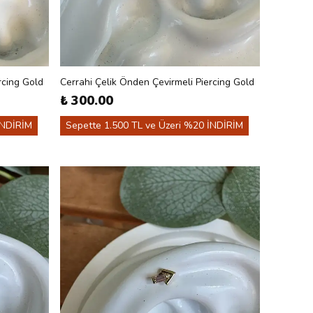
rcing Gold
Cerrahi Çelik Önden Çevirmeli Piercing Gold
₺ 300.00
İNDİRİM
Sepette 1.500 TL ve Üzeri %20 İNDİRİM