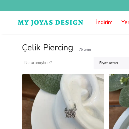
İndirim
Yen
Çelik Piercing
75
ürün
Fiyat artan