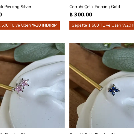
ik Piercing Silver
Cerrahi Çelik Piercing Gold
0
₺ 300.00
.500 TL ve Üzeri %20 İNDİRİM
Sepette 1.500 TL ve Üzeri %20 