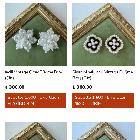
İncili Vintage Çiçek Düğme Broş
Siyah Mineli İncili Vintage Düğme
(Çift)
Broş (Çift)
₺ 300.00
₺ 300.00
Sepette 1.500 TL ve Üzeri
Sepette 1.500 TL ve Üzeri
%20 İNDİRİM
%20 İNDİRİM