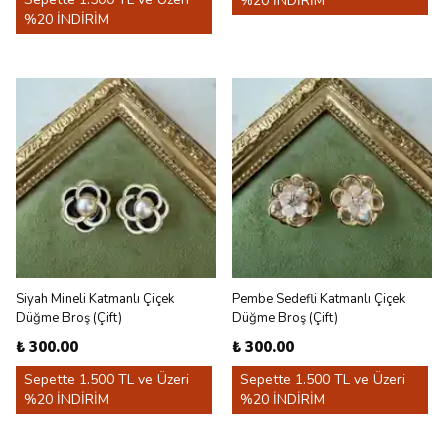
%20 İNDİRİM
%20 İNDİRİM
Siyah Mineli Katmanlı Çiçek
Pembe Sedefli Katmanlı Çiçek
Düğme Broş (Çift)
Düğme Broş (Çift)
₺ 300.00
₺ 300.00
Sepette 1.500 TL ve Üzeri
Sepette 1.500 TL ve Üzeri
%20 İNDİRİM
%20 İNDİRİM