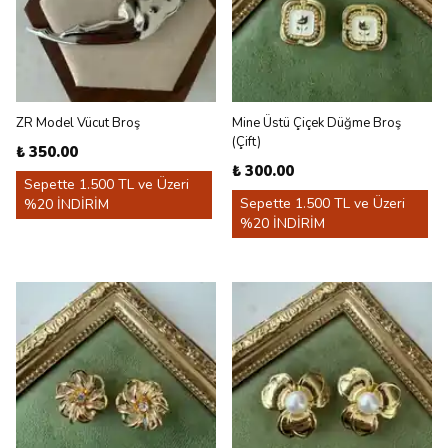
ZR Model Vücut Broş
Mine Üstü Çiçek Düğme Broş
(Çift)
₺ 350.00
₺ 300.00
Sepette 1.500 TL ve Üzeri
Sepette 1.500 TL ve Üzeri
%20 İNDİRİM
%20 İNDİRİM