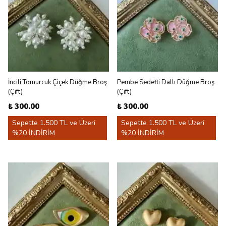
İncili Tomurcuk Çiçek Düğme Broş
Pembe Sedefli Dallı Düğme Broş
(Çift)
(Çift)
₺ 300.00
₺ 300.00
Sepette 1.500 TL ve Üzeri
Sepette 1.500 TL ve Üzeri
%20 İNDİRİM
%20 İNDİRİM