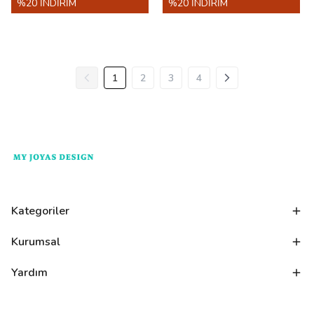
%20 İNDİRİM
%20 İNDİRİM
1
2
3
4
Kategoriler
Kurumsal
Yardım