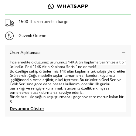
WHATSAPP
1500 TL üzeri ücretsiz kargo
Güvenli Ödeme
Ürün Açıklaması
İncelemekte olduğunuz ürünümüz 14K Altın Kaplama Seri'mize ait bir
üründür. Peki "14K Altın Kaplama Serisi" ne demek?
Bu özelliğe sahip ürünlerimiz 14K altın kaplama teknolojisiyle üretilen
ürünlerdir. Çoğu modelin taşları tamamen zirkondur, kuyumcu
işçiliğindedir. Antialerjiktir, nikel içermez. Bu ürünlerin Özel Seri ve
Çelik Seri'sine göre daha hassas kullanımı önerilir. İlk günkü
parlaklığı ve rengiyle kullanmak isterseniz özellikle kimyasal
etmenlerden uzak durmanızı tavsiye ederiz.
Bir de özellikle yoğun koşuşturmacalı geçen ve tere maruz kalan bir
g
Devamını Göster