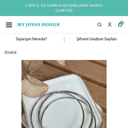
1.500 TL VE ÜZERI ALIŞVERIŞLERDE KARGO
ÜCRETSİZ
0
Siparişim Nerede?
Şifremi Unuttum Sayfası
Bileklik