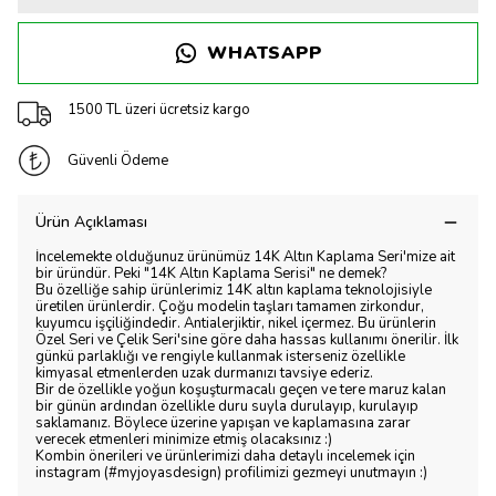
WHATSAPP
1500 TL üzeri ücretsiz kargo
Güvenli Ödeme
Ürün Açıklaması
İncelemekte olduğunuz ürünümüz 14K Altın Kaplama Seri'mize ait
bir üründür. Peki "14K Altın Kaplama Serisi" ne demek?
Bu özelliğe sahip ürünlerimiz 14K altın kaplama teknolojisiyle
üretilen ürünlerdir. Çoğu modelin taşları tamamen zirkondur,
kuyumcu işçiliğindedir. Antialerjiktir, nikel içermez. Bu ürünlerin
Özel Seri ve Çelik Seri'sine göre daha hassas kullanımı önerilir. İlk
günkü parlaklığı ve rengiyle kullanmak isterseniz özellikle
kimyasal etmenlerden uzak durmanızı tavsiye ederiz.
Bir de özellikle yoğun koşuşturmacalı geçen ve tere maruz kalan
bir günün ardından özellikle duru suyla durulayıp, kurulayıp
saklamanız. Böylece üzerine yapışan ve kaplamasına zarar
verecek etmenleri minimize etmiş olacaksınız :)
Kombin önerileri ve ürünlerimizi daha detaylı incelemek için
instagram (#myjoyasdesign) profilimizi gezmeyi unutmayın :)