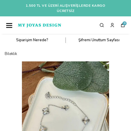
1.500 TL VE ÜZERI ALIŞVERIŞLERDE KARGO
ÜCRETSİZ
0
Siparişim Nerede?
Şifremi Unuttum Sayfası
Bileklik