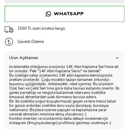
WHATSAPP
1500 TL üzeri ücretsiz kargo
Güvenli Ödeme
Ürün Açıklaması
İncelemekte olduğunuz ürünümüz 14K Altın Kaplama Seri'mize ait
bir üründür. Peki "14K Altın Kaplama Serisi" ne demek?
Bu özelliğe sahip ürünlerimiz 14K altın kaplama teknolojisiyle
üretilen ürünlerdir. Çoğu modelin taşları tamamen zirkondur,
kuyumcu işçiliğindedir. Antialerjiktir, nikel içermez. Bu ürünlerin
Özel Seri ve Çelik Seri'sine göre daha hassas kullanımı önerilir. İlk
günkü parlaklığı ve rengiyle kullanmak isterseniz özellikle
kimyasal etmenlerden uzak durmanızı tavsiye ederiz.
Bir de özellikle yoğun koşuşturmacalı geçen ve tere maruz kalan
bir günün ardından özellikle duru suyla durulayıp, kurulayıp
saklamanız. Böylece üzerine yapışan ve kaplamasına zarar
verecek etmenleri minimize etmiş olacaksınız :)
Kombin önerileri ve ürünlerimizi daha detaylı incelemek için
instagram (#myjoyasdesign) profilimizi gezmeyi unutmayın :)