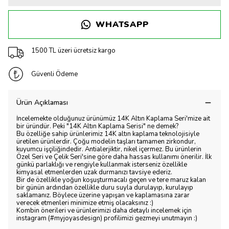
WHATSAPP
1500 TL üzeri ücretsiz kargo
Güvenli Ödeme
Ürün Açıklaması
İncelemekte olduğunuz ürünümüz 14K Altın Kaplama Seri'mize ait
bir üründür. Peki "14K Altın Kaplama Serisi" ne demek?
Bu özelliğe sahip ürünlerimiz 14K altın kaplama teknolojisiyle
üretilen ürünlerdir. Çoğu modelin taşları tamamen zirkondur,
kuyumcu işçiliğindedir. Antialerjiktir, nikel içermez. Bu ürünlerin
Özel Seri ve Çelik Seri'sine göre daha hassas kullanımı önerilir. İlk
günkü parlaklığı ve rengiyle kullanmak isterseniz özellikle
kimyasal etmenlerden uzak durmanızı tavsiye ederiz.
Bir de özellikle yoğun koşuşturmacalı geçen ve tere maruz kalan
bir günün ardından özellikle duru suyla durulayıp, kurulayıp
saklamanız. Böylece üzerine yapışan ve kaplamasına zarar
verecek etmenleri minimize etmiş olacaksınız :)
Kombin önerileri ve ürünlerimizi daha detaylı incelemek için
instagram (#myjoyasdesign) profilimizi gezmeyi unutmayın :)