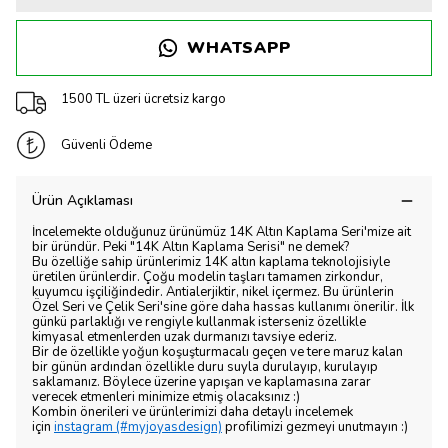
WHATSAPP
1500 TL üzeri ücretsiz kargo
Güvenli Ödeme
Ürün Açıklaması
İncelemekte olduğunuz ürünümüz 14K Altın Kaplama Seri'mize ait
bir üründür. Peki "14K Altın Kaplama Serisi" ne demek?
Bu özelliğe sahip ürünlerimiz 14K altın kaplama teknolojisiyle
üretilen ürünlerdir. Çoğu modelin taşları tamamen zirkondur,
kuyumcu işçiliğindedir. Antialerjiktir, nikel içermez. Bu ürünlerin
Özel Seri ve Çelik Seri'sine göre daha hassas kullanımı önerilir. İlk
günkü parlaklığı ve rengiyle kullanmak isterseniz özellikle
kimyasal etmenlerden uzak durmanızı tavsiye ederiz.
Bir de özellikle yoğun koşuşturmacalı geçen ve tere maruz kalan
bir günün ardından özellikle duru suyla durulayıp, kurulayıp
saklamanız. Böylece üzerine yapışan ve kaplamasına zarar
verecek etmenleri minimize etmiş olacaksınız :)
Kombin önerileri ve ürünlerimizi daha detaylı incelemek
için
instagram (#myjoyasdesign)
profilimizi gezmeyi unutmayın :)