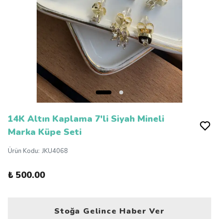
14K Altın Kaplama 7'li Siyah Mineli
Marka Küpe Seti
Ürün Kodu
:
JKU4068
₺ 500.00
Stoğa Gelince Haber Ver