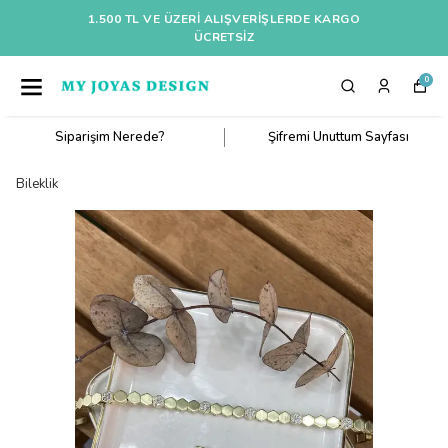
1.500 TL VE ÜZERI ALIŞVERIŞLERDE KARGO
ÜCRETSİZ
0
Siparişim Nerede?
Şifremi Unuttum Sayfası
Bileklik