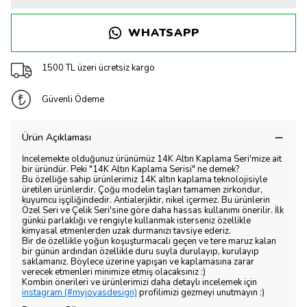
WHATSAPP
1500 TL üzeri ücretsiz kargo
Güvenli Ödeme
Ürün Açıklaması
İncelemekte olduğunuz ürünümüz 14K Altın Kaplama Seri'mize ait
bir üründür. Peki "14K Altın Kaplama Serisi" ne demek?
Bu özelliğe sahip ürünlerimiz 14K altın kaplama teknolojisiyle
üretilen ürünlerdir. Çoğu modelin taşları tamamen zirkondur,
kuyumcu işçiliğindedir. Antialerjiktir, nikel içermez. Bu ürünlerin
Özel Seri ve Çelik Seri'sine göre daha hassas kullanımı önerilir. İlk
günkü parlaklığı ve rengiyle kullanmak isterseniz özellikle
kimyasal etmenlerden uzak durmanızı tavsiye ederiz.
Bir de özellikle yoğun koşuşturmacalı geçen ve tere maruz kalan
bir günün ardından özellikle duru suyla durulayıp, kurulayıp
saklamanız. Böylece üzerine yapışan ve kaplamasına zarar
verecek etmenleri minimize etmiş olacaksınız :)
Kombin önerileri ve ürünlerimizi daha detaylı incelemek için
instagram (#myjoyasdesign)
profilimizi gezmeyi unutmayın :)