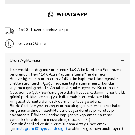
WHATSAPP
1500 TL üzeri ücretsiz kargo
Güvenli Ödeme
Ürün Açıklaması
İncelemekte olduğunuz ürünümüz 14K Altın Kaplama Seri'mize ait
bir üründür. Peki "14K Altın Kaplama Serisi" ne demek?
Bu özelliğe sahip ürünlerimiz 14K altın kaplama teknolojisiyle
üretilen ürünlerdir. Çoğu modelin taşları tamamen zirkondur,
kuyumcu işçiliğindedir. Antialerjiktir, nikel içermez. Bu ürünlerin
Özel Seri ve Çelik Seri'sine göre daha hassas kullanımı önerilir. İlk
günkü parlaklığı ve rengiyle kullanmak isterseniz özellikle
kimyasal etmenlerden uzak durmanızı tavsiye ederiz.
Bir de özellikle yoğun koşuşturmacalı geçen ve tere maruz kalan
bir günün ardından özellikle duru suyla durulayıp, kurulayıp
saklamanız. Böylece üzerine yapışan ve kaplamasına zarar
verecek etmenleri minimize etmiş olacaksınız :)
Kombin önerileri ve ürünlerimizi daha detaylı incelemek
için
instagram (#myjoyasdesign)
profilimizi gezmeyi unutmayın :)