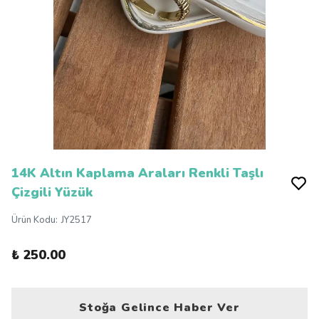
14K Altın Kaplama Araları Renkli Taşlı
Çizgili Yüzük
Ürün Kodu
:
JY2517
₺ 250.00
Stoğa Gelince Haber Ver