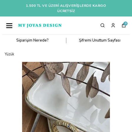
1.500 TL VE ÜZERI ALIŞVERIŞLERDE KARGO
ÜCRETSİZ
0
Siparişim Nerede?
Şifremi Unuttum Sayfası
Yüzük