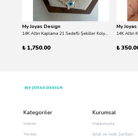
My Joyas Design
My Joyas
ilver
14K Altın Kaplama 21 Sedefli Şekiller Kolye 46cm
14K Altın 
₺ 1,750.00
₺ 350.0
Kategoriler
Kurumsal
İndirim
Hakkımızda
Yeniler
İptal ve İade Şartları