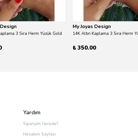
 Design
My Joyas Design
Kaplama 3 Sıra Herm Yüzük Gold
14K Altın Kaplama 3 Sıra Herm Yü
0
₺ 350.00
Yardım
Siparişim Nerede?
Hesabım Sayfası