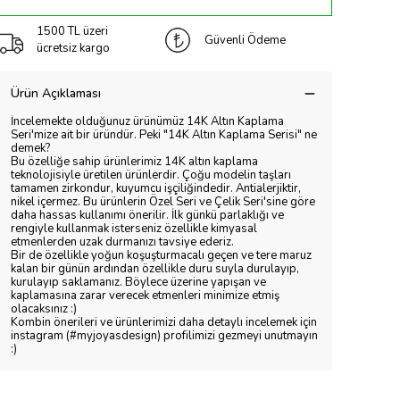
1500 TL üzeri
Güvenli Ödeme
ücretsiz kargo
Ürün Açıklaması
İncelemekte olduğunuz ürünümüz 14K Altın Kaplama
Seri'mize ait bir üründür. Peki "14K Altın Kaplama Serisi" ne
demek?
Bu özelliğe sahip ürünlerimiz 14K altın kaplama
teknolojisiyle üretilen ürünlerdir. Çoğu modelin taşları
tamamen zirkondur, kuyumcu işçiliğindedir. Antialerjiktir,
nikel içermez. Bu ürünlerin Özel Seri ve Çelik Seri'sine göre
daha hassas kullanımı önerilir. İlk günkü parlaklığı ve
rengiyle kullanmak isterseniz özellikle kimyasal
etmenlerden uzak durmanızı tavsiye ederiz.
Bir de özellikle yoğun koşuşturmacalı geçen ve tere maruz
kalan bir günün ardından özellikle duru suyla durulayıp,
kurulayıp saklamanız. Böylece üzerine yapışan ve
kaplamasına zarar verecek etmenleri minimize etmiş
olacaksınız :)
Kombin önerileri ve ürünlerimizi daha detaylı incelemek için
instagram (#myjoyasdesign) profilimizi gezmeyi unutmayın
:)