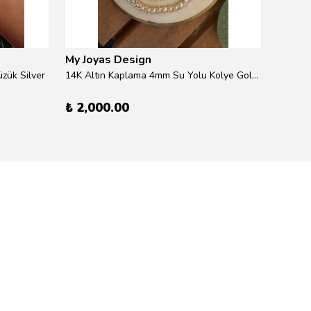
My Joyas Design
My Jo
zük Silver
14K Altın Kaplama 4mm Su Yolu Kolye Gold 41cm
14K Alt
₺ 2,000.00
₺ 600