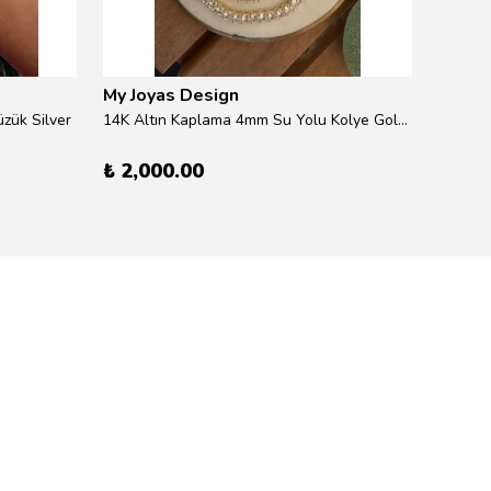
My Joyas Design
My Jo
zük Silver
14K Altın Kaplama 4mm Su Yolu Kolye Gold 41cm
14K Alt
₺ 2,000.00
₺ 600