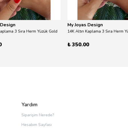
 Design
My Joyas Design
Kaplama 3 Sıra Herm Yüzük Gold
14K Altın Kaplama 3 Sıra Herm Yü
0
₺ 350.00
Yardım
Siparişim Nerede?
Hesabım Sayfası