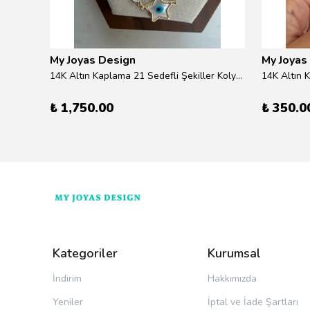
My Joyas Design
My Joyas
ilver
14K Altın Kaplama 21 Sedefli Şekiller Kolye 46cm
14K Altın 
₺ 1,750.00
₺ 350.0
Kategoriler
Kurumsal
İndirim
Hakkımızda
Yeniler
İptal ve İade Şartları