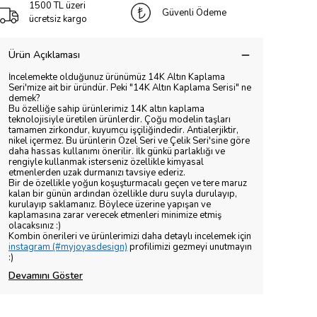
1500 TL üzeri
Güvenli Ödeme
ücretsiz kargo
Ürün Açıklaması
İncelemekte olduğunuz ürünümüz 14K Altın Kaplama
Seri'mize ait bir üründür. Peki "14K Altın Kaplama Serisi" ne
demek?
Bu özelliğe sahip ürünlerimiz 14K altın kaplama
teknolojisiyle üretilen ürünlerdir. Çoğu modelin taşları
tamamen zirkondur, kuyumcu işçiliğindedir. Antialerjiktir,
nikel içermez. Bu ürünlerin Özel Seri ve Çelik Seri'sine göre
daha hassas kullanımı önerilir. İlk günkü parlaklığı ve
rengiyle kullanmak isterseniz özellikle kimyasal
etmenlerden uzak durmanızı tavsiye ederiz.
Bir de özellikle yoğun koşuşturmacalı geçen ve tere maruz
kalan bir günün ardından özellikle duru suyla durulayıp,
kurulayıp saklamanız. Böylece üzerine yapışan ve
kaplamasına zarar verecek etmenleri minimize etmiş
olacaksınız :)
Kombin önerileri ve ürünlerimizi daha detaylı incelemek için
instagram (#myjoyasdesign)
profilimizi gezmeyi unutmayın
:)
Devamını Göster