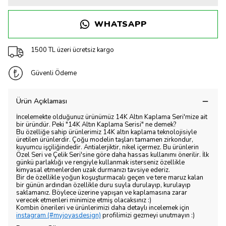
WHATSAPP
1500 TL üzeri ücretsiz kargo
Güvenli Ödeme
Ürün Açıklaması
İncelemekte olduğunuz ürünümüz 14K Altın Kaplama Seri'mize ait
bir üründür. Peki "14K Altın Kaplama Serisi" ne demek?
Bu özelliğe sahip ürünlerimiz 14K altın kaplama teknolojisiyle
üretilen ürünlerdir. Çoğu modelin taşları tamamen zirkondur,
kuyumcu işçiliğindedir. Antialerjiktir, nikel içermez. Bu ürünlerin
Özel Seri ve Çelik Seri'sine göre daha hassas kullanımı önerilir. İlk
günkü parlaklığı ve rengiyle kullanmak isterseniz özellikle
kimyasal etmenlerden uzak durmanızı tavsiye ederiz.
Bir de özellikle yoğun koşuşturmacalı geçen ve tere maruz kalan
bir günün ardından özellikle duru suyla durulayıp, kurulayıp
saklamanız. Böylece üzerine yapışan ve kaplamasına zarar
verecek etmenleri minimize etmiş olacaksınız :)
Kombin önerileri ve ürünlerimizi daha detaylı incelemek için
instagram (#myjoyasdesign)
profilimizi gezmeyi unutmayın :)