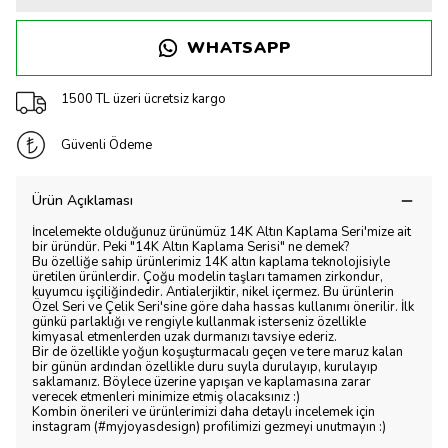
WHATSAPP
1500 TL üzeri ücretsiz kargo
Güvenli Ödeme
Ürün Açıklaması
İncelemekte olduğunuz ürünümüz 14K Altın Kaplama Seri'mize ait
bir üründür. Peki "14K Altın Kaplama Serisi" ne demek?
Bu özelliğe sahip ürünlerimiz 14K altın kaplama teknolojisiyle
üretilen ürünlerdir. Çoğu modelin taşları tamamen zirkondur,
kuyumcu işçiliğindedir. Antialerjiktir, nikel içermez. Bu ürünlerin
Özel Seri ve Çelik Seri'sine göre daha hassas kullanımı önerilir. İlk
günkü parlaklığı ve rengiyle kullanmak isterseniz özellikle
kimyasal etmenlerden uzak durmanızı tavsiye ederiz.
Bir de özellikle yoğun koşuşturmacalı geçen ve tere maruz kalan
bir günün ardından özellikle duru suyla durulayıp, kurulayıp
saklamanız. Böylece üzerine yapışan ve kaplamasına zarar
verecek etmenleri minimize etmiş olacaksınız :)
Kombin önerileri ve ürünlerimizi daha detaylı incelemek için
instagram (#myjoyasdesign) profilimizi gezmeyi unutmayın :)