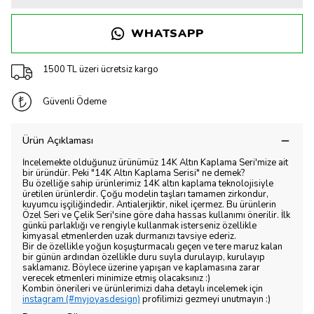
WHATSAPP
1500 TL üzeri ücretsiz kargo
Güvenli Ödeme
Ürün Açıklaması
İncelemekte olduğunuz ürünümüz 14K Altın Kaplama Seri'mize ait
bir üründür. Peki "14K Altın Kaplama Serisi" ne demek?
Bu özelliğe sahip ürünlerimiz 14K altın kaplama teknolojisiyle
üretilen ürünlerdir. Çoğu modelin taşları tamamen zirkondur,
kuyumcu işçiliğindedir. Antialerjiktir, nikel içermez. Bu ürünlerin
Özel Seri ve Çelik Seri'sine göre daha hassas kullanımı önerilir. İlk
günkü parlaklığı ve rengiyle kullanmak isterseniz özellikle
kimyasal etmenlerden uzak durmanızı tavsiye ederiz.
Bir de özellikle yoğun koşuşturmacalı geçen ve tere maruz kalan
bir günün ardından özellikle duru suyla durulayıp, kurulayıp
saklamanız. Böylece üzerine yapışan ve kaplamasına zarar
verecek etmenleri minimize etmiş olacaksınız :)
Kombin önerileri ve ürünlerimizi daha detaylı incelemek için
instagram (#myjoyasdesign)
profilimizi gezmeyi unutmayın :)