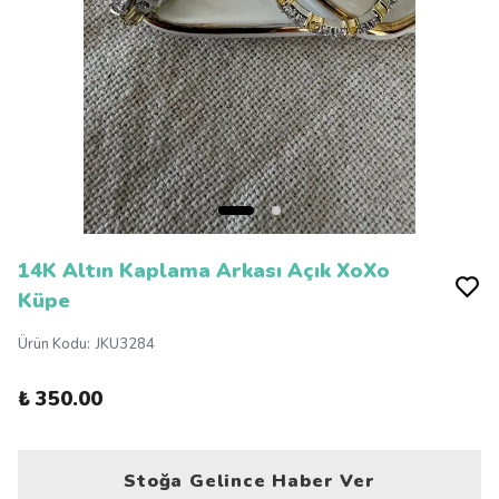
14K Altın Kaplama Arkası Açık XoXo
Küpe
Ürün Kodu
:
JKU3284
₺ 350.00
Stoğa Gelince Haber Ver