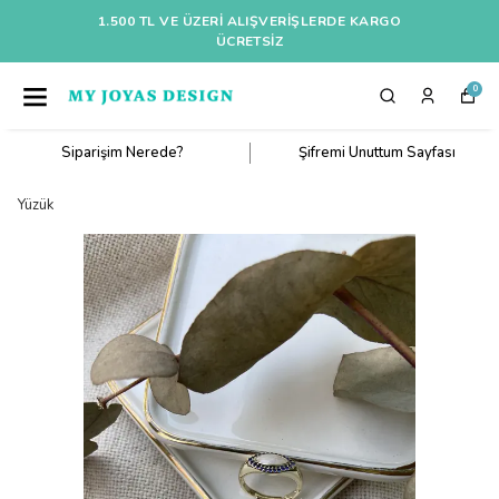
1.500 TL VE ÜZERI ALIŞVERIŞLERDE KARGO
ÜCRETSİZ
0
Siparişim Nerede?
Şifremi Unuttum Sayfası
Yüzük