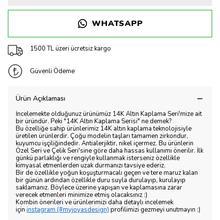
WHATSAPP
1500 TL üzeri ücretsiz kargo
Güvenli Ödeme
Ürün Açıklaması
İncelemekte olduğunuz ürünümüz 14K Altın Kaplama Seri'mize ait
bir üründür. Peki "14K Altın Kaplama Serisi" ne demek?
Bu özelliğe sahip ürünlerimiz 14K altın kaplama teknolojisiyle
üretilen ürünlerdir. Çoğu modelin taşları tamamen zirkondur,
kuyumcu işçiliğindedir. Antialerjiktir, nikel içermez. Bu ürünlerin
Özel Seri ve Çelik Seri'sine göre daha hassas kullanımı önerilir. İlk
günkü parlaklığı ve rengiyle kullanmak isterseniz özellikle
kimyasal etmenlerden uzak durmanızı tavsiye ederiz.
Bir de özellikle yoğun koşuşturmacalı geçen ve tere maruz kalan
bir günün ardından özellikle duru suyla durulayıp, kurulayıp
saklamanız. Böylece üzerine yapışan ve kaplamasına zarar
verecek etmenleri minimize etmiş olacaksınız :)
Kombin önerileri ve ürünlerimizi daha detaylı incelemek
için
instagram (#myjoyasdesign)
profilimizi gezmeyi unutmayın :)