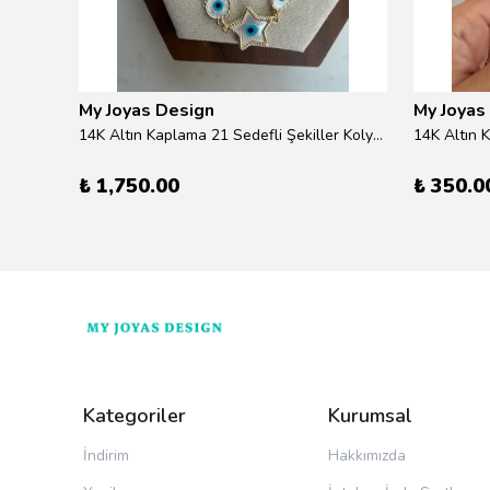
My Joyas Design
My Joyas
ilver
14K Altın Kaplama 21 Sedefli Şekiller Kolye 46cm
14K Altın 
₺ 1,750.00
₺ 350.0
Kategoriler
Kurumsal
İndirim
Hakkımızda