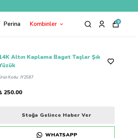
0
Perina
Kombinler
14K Altın Kaplama Baget Taşlar Şık
Yüzük
Ürün Kodu
:
JY2587
₺ 250.00
Stoğa Gelince Haber Ver
WHATSAPP