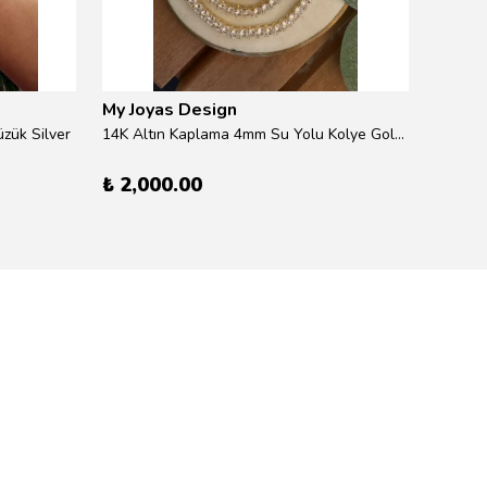
My Joyas Design
My Jo
zük Silver
14K Altın Kaplama 4mm Su Yolu Kolye Gold 41cm
14K Alt
₺ 2,000.00
₺ 600