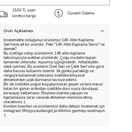
1500 TL üzeri
Güvenli Ödeme
ücretsiz kargo
Ürün Açıklaması
İncelemekte olduğunuz ürünümüz 14K Altın Kaplama
Seri'mize ait bir üründür. Peki "14K Altın Kaplama Serisi" ne
demek?
Bu özelliğe sahip ürünlerimiz 14K altın kaplama
teknolojisiyle üretilen ürünlerdir. Çoğu modelin taşları
tamamen zirkondur, kuyumcu işçiliğindedir. Antialerjiktir,
nikel içermez. Bu ürünlerin Özel Seri ve Çelik Seri'sine göre
daha hassas kullanımı önerilir. İlk günkü parlaklığı ve
rengiyle kullanmak isterseniz özellikle kimyasal
etmenlerden uzak durmanızı tavsiye ederiz.
Bir de özellikle yoğun koşuşturmacalı geçen ve tere maruz
kalan bir günün ardından özellikle duru suyla durulayıp,
kurulayıp saklamanız. Böylece üzerine yapışan ve
kaplamasına zarar verecek etmenleri minimize etmiş
olacaksınız :)
Kombin önerileri ve ürünlerimizi daha detaylı incelemek için
instagram (#myjoyasdesign) profilimizi gezmeyi unutmayın
:)