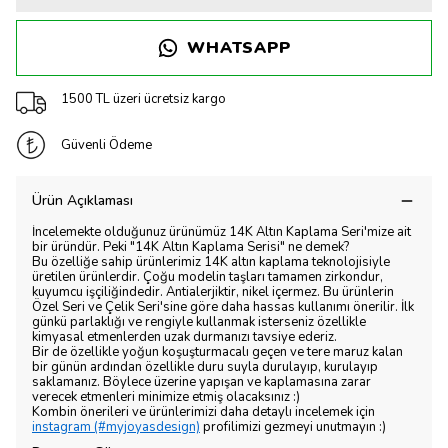
WHATSAPP
1500 TL üzeri ücretsiz kargo
Güvenli Ödeme
Ürün Açıklaması
İncelemekte olduğunuz ürünümüz 14K Altın Kaplama Seri'mize ait
bir üründür. Peki "14K Altın Kaplama Serisi" ne demek?
Bu özelliğe sahip ürünlerimiz 14K altın kaplama teknolojisiyle
üretilen ürünlerdir. Çoğu modelin taşları tamamen zirkondur,
kuyumcu işçiliğindedir. Antialerjiktir, nikel içermez. Bu ürünlerin
Özel Seri ve Çelik Seri'sine göre daha hassas kullanımı önerilir. İlk
günkü parlaklığı ve rengiyle kullanmak isterseniz özellikle
kimyasal etmenlerden uzak durmanızı tavsiye ederiz.
Bir de özellikle yoğun koşuşturmacalı geçen ve tere maruz kalan
bir günün ardından özellikle duru suyla durulayıp, kurulayıp
saklamanız. Böylece üzerine yapışan ve kaplamasına zarar
verecek etmenleri minimize etmiş olacaksınız :)
Kombin önerileri ve ürünlerimizi daha detaylı incelemek için
instagram (#myjoyasdesign)
profilimizi gezmeyi unutmayın :)