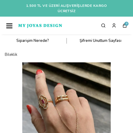
1.500 TL VE ÜZERI ALIŞVERIŞLERDE KARGO
ÜCRETSİZ
0
Siparişim Nerede?
Şifremi Unuttum Sayfası
Bileklik