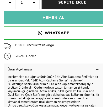
SEPETE EKLE
HEMEN AL
WHATSAPP
1500 TL üzeri ücretsiz kargo
Güvenli Ödeme
Ürün Açıklaması
İncelemekte olduğunuz ürünümüz 14K Altın Kaplama Seri'mize ait
bir üründür. Peki "14K Altın Kaplama Serisi" ne demek?
Bu özelliğe sahip ürünlerimiz 14K altın kaplama teknolojisiyle
üretilen ürünlerdir. Çoğu modelin taşları tamamen zirkondur,
kuyumcu işçiliğindedir. Antialerjiktir, nikel içermez. Bu ürünlerin
Özel Seri ve Çelik Seri'sine göre daha hassas kullanımı önerilir. İlk
günkü parlaklığı ve rengiyle kullanmak isterseniz özellikle
kimyasal etmenlerden uzak durmanızı tavsiye ederiz.
Bir de özellikle yoğun koşuşturmacalı geçen ve tere maruz kalan