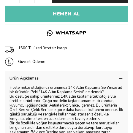
HEMEN AL
WHATSAPP
1500 TL üzeri ücretsiz kargo
Güvenli Ödeme
Ürün Açıklaması
İncelemekte olduğunuz ürünümüz 14K Altın Kaplama Seri'mize ait
bir üründür. Peki "14K Altın Kaplama Serisi" ne demek?
Bu özelliğe sahip ürünlerimiz 14K altın kaplama teknolojisiyle
üretilen ürünlerdir. Çoğu modelin taşları tamamen zirkondur,
kuyumcu işçiliğindedir. Antialerjiktir, nikel içermez. Bu ürünlerin
Özel Seri ve Çelik Seri'sine göre daha hassas kullanımı önerilir. İlk
günkü parlaklığı ve rengiyle kullanmak isterseniz özellikle
kimyasal etmenlerden uzak durmanızı tavsiye ederiz.
Bir de özellikle yoğun koşuşturmacalı geçen ve tere maruz kalan
bir günün ardından özellikle duru suyla durulayıp, kurulayıp
saklamanız. Böylece üzerine yapışan ve kaplamasına zarar