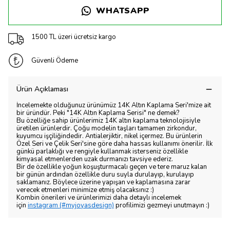
WHATSAPP
1500 TL üzeri ücretsiz kargo
Güvenli Ödeme
Ürün Açıklaması
İncelemekte olduğunuz ürünümüz 14K Altın Kaplama Seri'mize ait
bir üründür. Peki "14K Altın Kaplama Serisi" ne demek?
Bu özelliğe sahip ürünlerimiz 14K altın kaplama teknolojisiyle
üretilen ürünlerdir. Çoğu modelin taşları tamamen zirkondur,
kuyumcu işçiliğindedir. Antialerjiktir, nikel içermez. Bu ürünlerin
Özel Seri ve Çelik Seri'sine göre daha hassas kullanımı önerilir. İlk
günkü parlaklığı ve rengiyle kullanmak isterseniz özellikle
kimyasal etmenlerden uzak durmanızı tavsiye ederiz.
Bir de özellikle yoğun koşuşturmacalı geçen ve tere maruz kalan
bir günün ardından özellikle duru suyla durulayıp, kurulayıp
saklamanız. Böylece üzerine yapışan ve kaplamasına zarar
verecek etmenleri minimize etmiş olacaksınız :)
Kombin önerileri ve ürünlerimizi daha detaylı incelemek
için
instagram (#myjoyasdesign)
profilimizi gezmeyi unutmayın :)