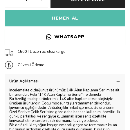
HEMEN AL
WHATSAPP
1500 TL üzeri ücretsiz kargo
Güvenli Ödeme
Ürün Açıklaması
İncelemekte olduğunuz ürünümüz 14K Altın Kaplama Seri'mize ait
bir üründür. Peki "14K Altın Kaplama Serisi" ne demek?
Bu özelliğe sahip ürünlerimiz 14K altın kaplama teknolojisiyle
üretilen ürünlerdir. Çoğu modelin taşları tamamen zirkondur,
kuyumcu işçiliğindedir. Antialerjiktir, nikel içermez. Bu ürünlerin
Özel Seri ve Çelik Seri'sine göre daha hassas kullanımı önerilir. İlk
günkü parlaklığı ve rengiyle kullanmak isterseniz özellikle
kimyasal etmenlerden uzak durmanızı tavsiye ederiz.
Bir de özellikle yoğun koşuşturmacalı geçen ve tere maruz kalan
bir günün ardından özellikle duru suyla durulayıp, kurulayıp