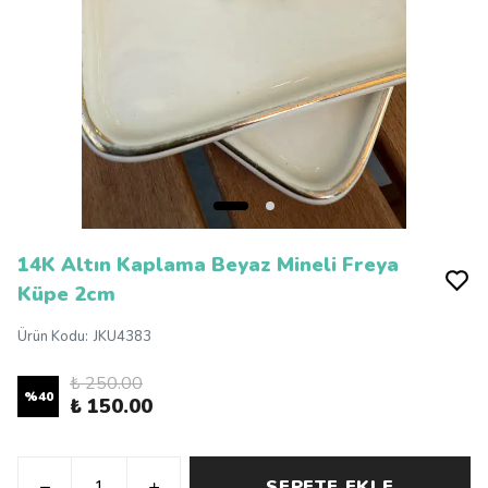
14K Altın Kaplama Beyaz Mineli Freya
Küpe 2cm
Ürün Kodu
:
JKU4383
₺ 250.00
%
40
₺ 150.00
SEPETE EKLE