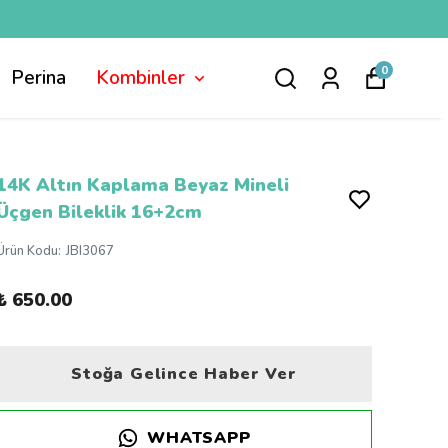
0
Perina
Kombinler
14K Altın Kaplama Beyaz Mineli
Üçgen Bileklik 16+2cm
Ürün Kodu
:
JBI3067
₺ 650.00
Stoğa Gelince Haber Ver
WHATSAPP