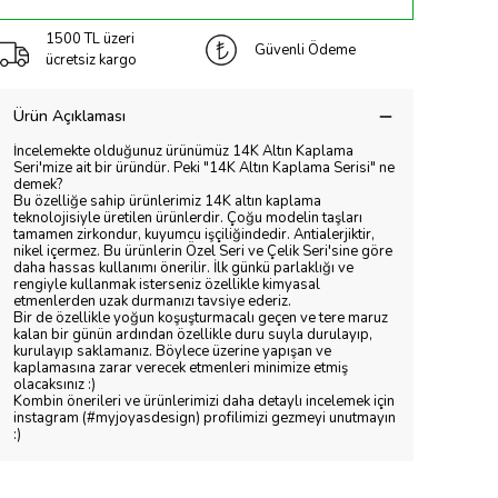
1500 TL üzeri
Güvenli Ödeme
ücretsiz kargo
Ürün Açıklaması
İncelemekte olduğunuz ürünümüz 14K Altın Kaplama
Seri'mize ait bir üründür. Peki "14K Altın Kaplama Serisi" ne
demek?
Bu özelliğe sahip ürünlerimiz 14K altın kaplama
teknolojisiyle üretilen ürünlerdir. Çoğu modelin taşları
tamamen zirkondur, kuyumcu işçiliğindedir. Antialerjiktir,
nikel içermez. Bu ürünlerin Özel Seri ve Çelik Seri'sine göre
daha hassas kullanımı önerilir. İlk günkü parlaklığı ve
rengiyle kullanmak isterseniz özellikle kimyasal
etmenlerden uzak durmanızı tavsiye ederiz.
Bir de özellikle yoğun koşuşturmacalı geçen ve tere maruz
kalan bir günün ardından özellikle duru suyla durulayıp,
kurulayıp saklamanız. Böylece üzerine yapışan ve
kaplamasına zarar verecek etmenleri minimize etmiş
olacaksınız :)
Kombin önerileri ve ürünlerimizi daha detaylı incelemek için
instagram (#myjoyasdesign) profilimizi gezmeyi unutmayın
:)