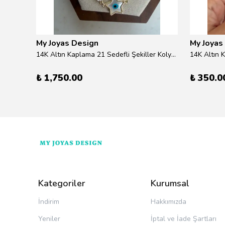
My Joyas Design
My Joyas
ilver
14K Altın Kaplama 21 Sedefli Şekiller Kolye 46cm
14K Altın 
₺ 1,750.00
₺ 350.0
Kategoriler
Kurumsal
İndirim
Hakkımızda
Yeniler
İptal ve İade Şartları