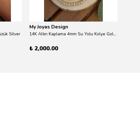
My Joyas Design
My Jo
zük Silver
14K Altın Kaplama 4mm Su Yolu Kolye Gold 41cm
14K Alt
₺ 2,000.00
₺ 600