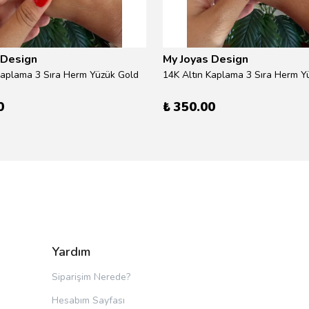
 Design
My Joyas Design
Kaplama 3 Sıra Herm Yüzük Gold
14K Altın Kaplama 3 Sıra Herm Yü
0
₺ 350.00
Yardım
Siparişim Nerede?
Hesabım Sayfası