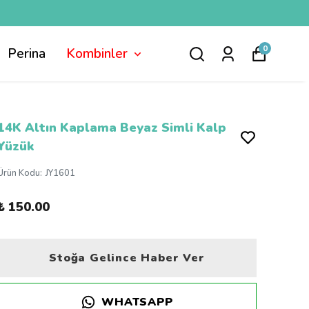
0
Perina
Kombinler
14K Altın Kaplama Beyaz Simli Kalp
Yüzük
Ürün Kodu
:
JY1601
₺ 150.00
Stoğa Gelince Haber Ver
WHATSAPP