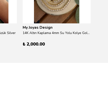
My Joyas Design
My Jo
zük Silver
14K Altın Kaplama 4mm Su Yolu Kolye Gold 41cm
14K Alt
₺ 2,000.00
₺ 600