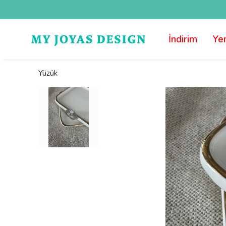
İndirim
Yen
Yüzük