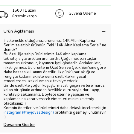
1500 TL üzeri
Güvenli Ödeme
ücretsiz kargo
Ürün Açıklaması
İncelemekte olduğunuz ürünümüz 14K Altın Kaplama
Seri'mize ait bir üründür. Peki "14K Altın Kaplama Serisi" ne
demek?
Bu özelliğe sahip ürünlerimiz 14K altın kaplama
teknolojisiyle üretilen ürünlerdir. Çoğu modelin taşları
tamamen zirkondur, kuyumcu işçiliğindedir. Antialerjiktir,
nikel içermez. Bu ürünlerin Özel Seri ve Çelik Seri'sine göre
daha hassas kullanımı önerilir. İlk günkü parlaklığı ve
rengiyle kullanmak isterseniz özellikle kimyasal
etmenlerden uzak durmanızı tavsiye ederiz.
Bir de özellikle yoğun koşuşturmacalı geçen ve tere maruz
kalan bir günün ardından özellikle duru suyla durulayıp,
kurulayıp saklamanız. Böylece üzerine yapışan ve
kaplamasına zarar verecek etmenleri minimize etmiş
olacaksınız :)
Kombin önerileri ve ürünlerimizi daha detaylı incelemek için
instagram (#myjoyasdesign)
profilimizi gezmeyi unutmayın
:)
Devamını Göster