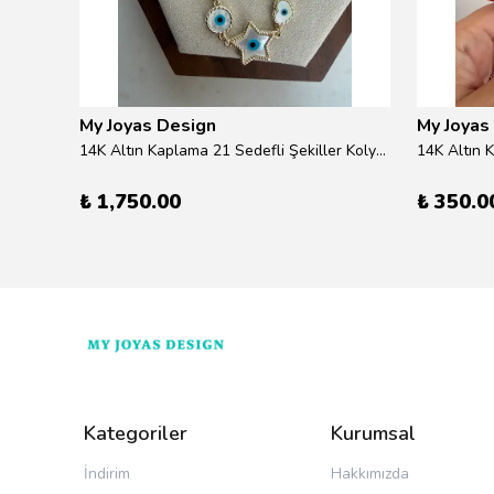
My Joyas Design
My Joyas
klik
14K Altın Kaplama 21 Sedefli Şekiller Kolye 46cm
14K Altın 
₺ 1,750.00
₺ 350.0
Kategoriler
Kurumsal
İndirim
Hakkımızda