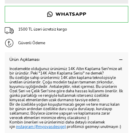
WHATSAPP
1500 TL üzeri ücretsiz kargo
Güvenli Ödeme
Ürün Açıklaması
İncelemekte olduğunuz ürünümüz 14K Altın Kaplama Seri'mize ait
bir üründür. Peki "14K Altın Kaplama Serisi" ne demek?
Bu özelliğe sahip ürünlerimiz 14K altın kaplama teknolojisiyle
üretilen ürünlerdir. Çoğu modelin taşları tamamen zirkondur,
kuyumcu işçiliğindedir. Antialerjiktir, nikel içermez. Bu ürünlerin
Özel Seri ve Çelik Seri'sine göre daha hassas kullanımı önerilir. İlk
günkü parlaklığı ve rengiyle kullanmak isterseniz özellikle
kimyasal etmenlerden uzak durmanızı tavsiye ederiz.
Bir de özellikle yoğun koşuşturmacalı geçen ve tere maruz kalan
bir günün ardından özellikle duru suyla durulayıp, kurulayıp
saklamanız. Böylece üzerine yapışan ve kaplamasına zarar
verecek etmenleri minimize etmiş olacaksınız :)
Kombin önerileri ve ürünlerimizi daha detaylı incelemek
için
instagram (#myjoyasdesign)
profilimizi gezmeyi unutmayın :)