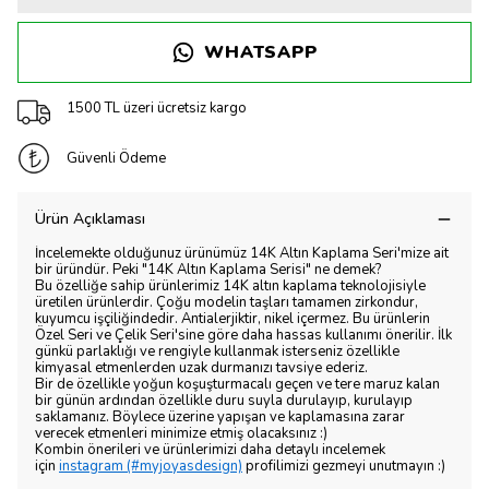
WHATSAPP
1500 TL üzeri ücretsiz kargo
Güvenli Ödeme
Ürün Açıklaması
İncelemekte olduğunuz ürünümüz 14K Altın Kaplama Seri'mize ait
bir üründür. Peki "14K Altın Kaplama Serisi" ne demek?
Bu özelliğe sahip ürünlerimiz 14K altın kaplama teknolojisiyle
üretilen ürünlerdir. Çoğu modelin taşları tamamen zirkondur,
kuyumcu işçiliğindedir. Antialerjiktir, nikel içermez. Bu ürünlerin
Özel Seri ve Çelik Seri'sine göre daha hassas kullanımı önerilir. İlk
günkü parlaklığı ve rengiyle kullanmak isterseniz özellikle
kimyasal etmenlerden uzak durmanızı tavsiye ederiz.
Bir de özellikle yoğun koşuşturmacalı geçen ve tere maruz kalan
bir günün ardından özellikle duru suyla durulayıp, kurulayıp
saklamanız. Böylece üzerine yapışan ve kaplamasına zarar
verecek etmenleri minimize etmiş olacaksınız :)
Kombin önerileri ve ürünlerimizi daha detaylı incelemek
için
instagram (#myjoyasdesign)
profilimizi gezmeyi unutmayın :)