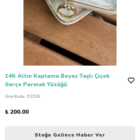
14K Altın Kaplama Beyaz Taşlı Çiçek
Serçe Parmak Yüzüğü
Ürün Kodu
:
JY2325
₺ 200.00
Stoğa Gelince Haber Ver