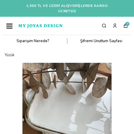
1.500 TL VE ÜZERI ALIŞVERIŞLERDE KARGO
ÜCRETSİZ
0
Siparişim Nerede?
Şifremi Unuttum Sayfası
Yüzük