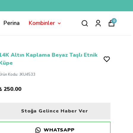
0
Perina
Kombinler
14K Altın Kaplama Beyaz Taşlı Etnik
Küpe
Ürün Kodu
:
JKU4533
₺ 250.00
Stoğa Gelince Haber Ver
WHATSAPP