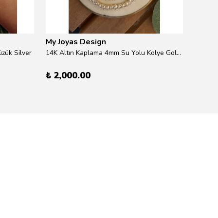
My Joyas Design
My Jo
zük Silver
14K Altın Kaplama 4mm Su Yolu Kolye Gold 41cm
14K Alt
₺ 2,000.00
₺ 600