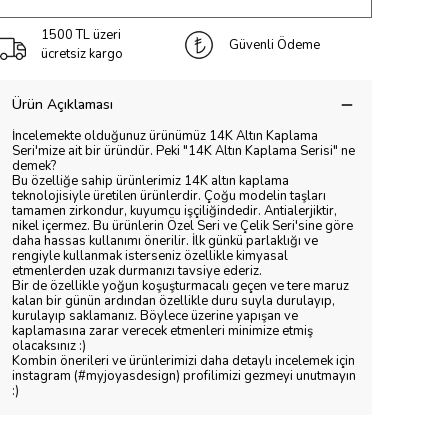
1500 TL üzeri
Güvenli Ödeme
ücretsiz kargo
Ürün Açıklaması
İncelemekte olduğunuz ürünümüz 14K Altın Kaplama
Seri'mize ait bir üründür. Peki "14K Altın Kaplama Serisi" ne
demek?
Bu özelliğe sahip ürünlerimiz 14K altın kaplama
teknolojisiyle üretilen ürünlerdir. Çoğu modelin taşları
tamamen zirkondur, kuyumcu işçiliğindedir. Antialerjiktir,
nikel içermez. Bu ürünlerin Özel Seri ve Çelik Seri'sine göre
daha hassas kullanımı önerilir. İlk günkü parlaklığı ve
rengiyle kullanmak isterseniz özellikle kimyasal
etmenlerden uzak durmanızı tavsiye ederiz.
Bir de özellikle yoğun koşuşturmacalı geçen ve tere maruz
kalan bir günün ardından özellikle duru suyla durulayıp,
kurulayıp saklamanız. Böylece üzerine yapışan ve
kaplamasına zarar verecek etmenleri minimize etmiş
olacaksınız :)
Kombin önerileri ve ürünlerimizi daha detaylı incelemek için
instagram (#myjoyasdesign) profilimizi gezmeyi unutmayın
:)