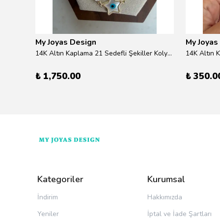
My Joyas Design
My Joyas
klik
14K Altın Kaplama 21 Sedefli Şekiller Kolye 46cm
14K Altın 
₺ 1,750.00
₺ 350.0
Kategoriler
Kurumsal
İndirim
Hakkımızda
Yeniler
İptal ve İade Şartları