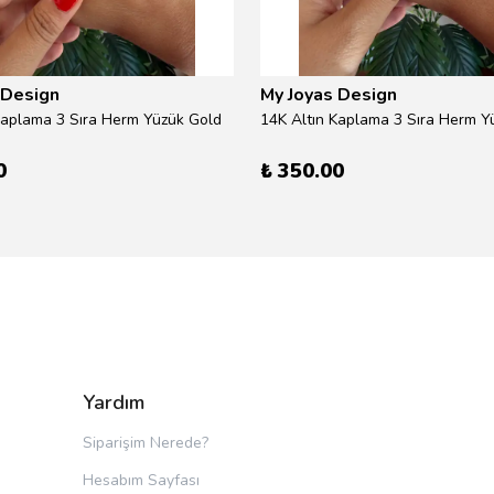
 Design
My Joyas Design
Kaplama 3 Sıra Herm Yüzük Gold
14K Altın Kaplama 3 Sıra Herm Yü
0
₺ 350.00
Yardım
Siparişim Nerede?
Hesabım Sayfası