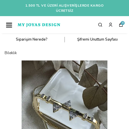
1.500 TL VE ÜZERI ALIŞVERIŞLERDE KARGO
ÜCRETSİZ
0
Siparişim Nerede?
Şifremi Unuttum Sayfası
Bileklik