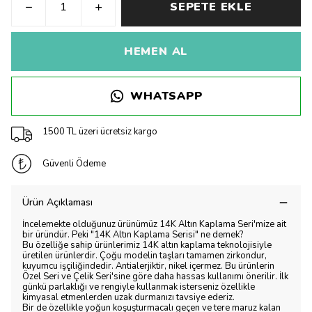
SEPETE EKLE
HEMEN AL
WHATSAPP
1500 TL üzeri ücretsiz kargo
Güvenli Ödeme
Ürün Açıklaması
İncelemekte olduğunuz ürünümüz 14K Altın Kaplama Seri'mize ait
bir üründür. Peki "14K Altın Kaplama Serisi" ne demek?
Bu özelliğe sahip ürünlerimiz 14K altın kaplama teknolojisiyle
üretilen ürünlerdir. Çoğu modelin taşları tamamen zirkondur,
kuyumcu işçiliğindedir. Antialerjiktir, nikel içermez. Bu ürünlerin
Özel Seri ve Çelik Seri'sine göre daha hassas kullanımı önerilir. İlk
günkü parlaklığı ve rengiyle kullanmak isterseniz özellikle
kimyasal etmenlerden uzak durmanızı tavsiye ederiz.
Bir de özellikle yoğun koşuşturmacalı geçen ve tere maruz kalan