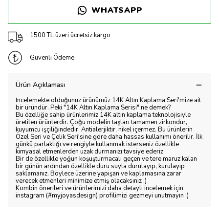
WHATSAPP
1500 TL üzeri ücretsiz kargo
Güvenli Ödeme
Ürün Açıklaması
İncelemekte olduğunuz ürünümüz 14K Altın Kaplama Seri'mize ait
bir üründür. Peki "14K Altın Kaplama Serisi" ne demek?
Bu özelliğe sahip ürünlerimiz 14K altın kaplama teknolojisiyle
üretilen ürünlerdir. Çoğu modelin taşları tamamen zirkondur,
kuyumcu işçiliğindedir. Antialerjiktir, nikel içermez. Bu ürünlerin
Özel Seri ve Çelik Seri'sine göre daha hassas kullanımı önerilir. İlk
günkü parlaklığı ve rengiyle kullanmak isterseniz özellikle
kimyasal etmenlerden uzak durmanızı tavsiye ederiz.
Bir de özellikle yoğun koşuşturmacalı geçen ve tere maruz kalan
bir günün ardından özellikle duru suyla durulayıp, kurulayıp
saklamanız. Böylece üzerine yapışan ve kaplamasına zarar
verecek etmenleri minimize etmiş olacaksınız :)
Kombin önerileri ve ürünlerimizi daha detaylı incelemek için
instagram (#myjoyasdesign) profilimizi gezmeyi unutmayın :)