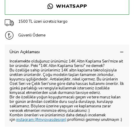
WHATSAPP
1500 TL üzeri ücretsiz kargo
Güvenli Ödeme
Ürün Açıklaması
İncelemekte olduğunuz ürünümüz 14K Altın Kaplama Seri'mize ait
bir üründür. Peki "14K Altın Kaplama Serisi" ne demek?
Bu özelliğe sahip ürünlerimiz 14K altın kaplama teknolojisiyle
üretilen ürünlerdir. Çoğu modelin taşları tamamen zirkondur,
kuyumcu işçiliğindedir. Antialerjiktir, nikel içermez. Bu ürünlerin
Özel Seri ve Çelik Seri'sine göre daha hassas kullanımı önerilir. İlk
günkü parlaklığı ve rengiyle kullanmak isterseniz özellikle
kimyasal etmenlerden uzak durmanızı tavsiye ederiz.
Bir de özellikle yoğun koşuşturmacalı geçen ve tere maruz kalan
bir günün ardından özellikle duru suyla durulayıp, kurulayıp
saklamanız. Böylece üzerine yapışan ve kaplamasına zarar
verecek etmenleri minimize etmiş olacaksınız :)
Kombin önerileri ve ürünlerimizi daha detaylı incelemek
için
instagram (#myjoyasdesign)
profilimizi gezmeyi unutmayın :)