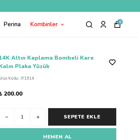
0
Perina
Kombinler
14K Altın Kaplama Bombeli Kare
Kalın Plaka Yüzük
Ürün Kodu
:
JY1914
₺ 200.00
SEPETE EKLE
HEMEN AL