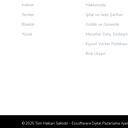
İndirim
Hakkımızda
Yeniler
İptal ve İade Şartları
Bileklik
Gizlilik ve Güvenlik
Yüzük
Mesafeli Satış Sözleşm
Kişisel Veriler Politikası
Bize Ulaşın
©2025 Tüm Hakları Saklıdır -
Essoftware Dijital Pazarlama Ajan