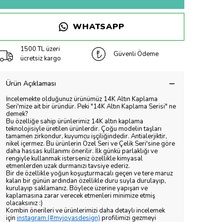
WHATSAPP
1500 TL üzeri
Güvenli Ödeme
ücretsiz kargo
Ürün Açıklaması
İncelemekte olduğunuz ürünümüz 14K Altın Kaplama
Seri'mize ait bir üründür. Peki "14K Altın Kaplama Serisi" ne
demek?
Bu özelliğe sahip ürünlerimiz 14K altın kaplama
teknolojisiyle üretilen ürünlerdir. Çoğu modelin taşları
tamamen zirkondur, kuyumcu işçiliğindedir. Antialerjiktir,
nikel içermez. Bu ürünlerin Özel Seri ve Çelik Seri'sine göre
daha hassas kullanımı önerilir. İlk günkü parlaklığı ve
rengiyle kullanmak isterseniz özellikle kimyasal
etmenlerden uzak durmanızı tavsiye ederiz.
Bir de özellikle yoğun koşuşturmacalı geçen ve tere maruz
kalan bir günün ardından özellikle duru suyla durulayıp,
kurulayıp saklamanız. Böylece üzerine yapışan ve
kaplamasına zarar verecek etmenleri minimize etmiş
olacaksınız :)
Kombin önerileri ve ürünlerimizi daha detaylı incelemek
için
instagram (#myjoyasdesign)
profilimizi gezmeyi