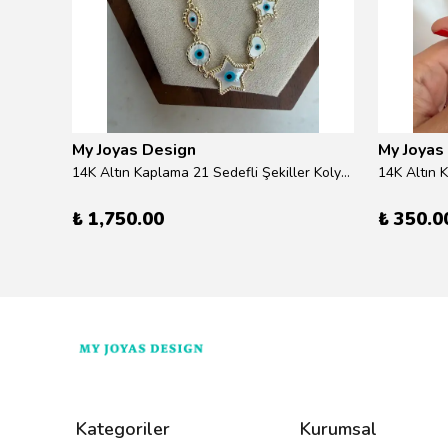
My Joyas Design
My Joyas
ilver
14K Altın Kaplama 21 Sedefli Şekiller Kolye 46cm
14K Altın 
₺ 1,750.00
₺ 350.0
Kategoriler
Kurumsal