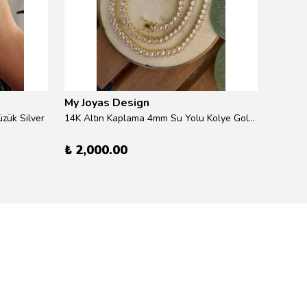
My Joyas Design
My Jo
zük Silver
14K Altın Kaplama 4mm Su Yolu Kolye Gold 41cm
14K Alt
₺ 2,000.00
₺ 600