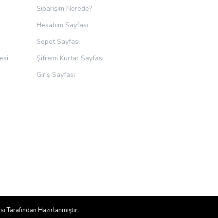
Siparişim Nerede?
Hesabım Sayfası
Sepet Sayfası
esi
Şifremi Kurtar Sayfası
Giriş Sayfası
sı
Tarafından Hazırlanmıştır.