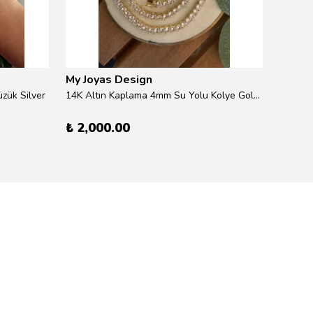
My Joyas Design
My Jo
zük Silver
14K Altın Kaplama 4mm Su Yolu Kolye Gold 41cm
14K Alt
₺ 2,000.00
₺ 600