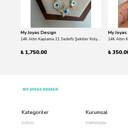
My Joyas Design
My Joyas
ilver
14K Altın Kaplama 21 Sedefli Şekiller Kolye 46cm
14K Altın 
₺ 1,750.00
₺ 350.0
Kategoriler
Kurumsal
İndirim
Hakkımızda