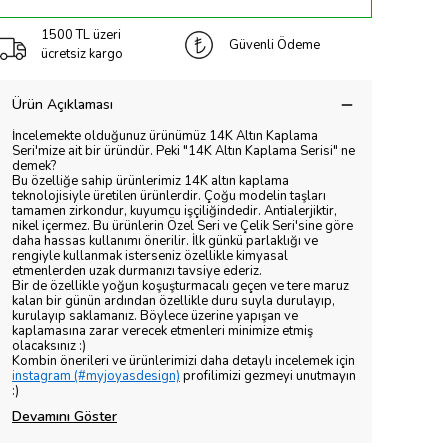
1500 TL üzeri
Güvenli Ödeme
ücretsiz kargo
Ürün Açıklaması
İncelemekte olduğunuz ürünümüz 14K Altın Kaplama
Seri'mize ait bir üründür. Peki "14K Altın Kaplama Serisi" ne
demek?
Bu özelliğe sahip ürünlerimiz 14K altın kaplama
teknolojisiyle üretilen ürünlerdir. Çoğu modelin taşları
tamamen zirkondur, kuyumcu işçiliğindedir. Antialerjiktir,
nikel içermez. Bu ürünlerin Özel Seri ve Çelik Seri'sine göre
daha hassas kullanımı önerilir. İlk günkü parlaklığı ve
rengiyle kullanmak isterseniz özellikle kimyasal
etmenlerden uzak durmanızı tavsiye ederiz.
Bir de özellikle yoğun koşuşturmacalı geçen ve tere maruz
kalan bir günün ardından özellikle duru suyla durulayıp,
kurulayıp saklamanız. Böylece üzerine yapışan ve
kaplamasına zarar verecek etmenleri minimize etmiş
olacaksınız :)
Kombin önerileri ve ürünlerimizi daha detaylı incelemek için
instagram (#myjoyasdesign)
profilimizi gezmeyi unutmayın
:)
Devamını Göster