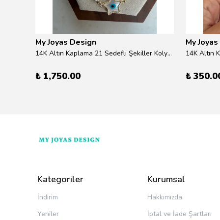
My Joyas Design
My Joyas
ilver
14K Altın Kaplama 21 Sedefli Şekiller Kolye 46cm
14K Altın 
₺ 1,750.00
₺ 350.0
Kategoriler
Kurumsal
İndirim
Hakkımızda
Yeniler
İptal ve İade Şartları