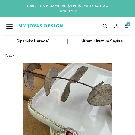
1.500 TL VE ÜZERI ALIŞVERIŞLERDE KARGO
ÜCRETSİZ
0
Siparişim Nerede?
Şifremi Unuttum Sayfası
Yüzük