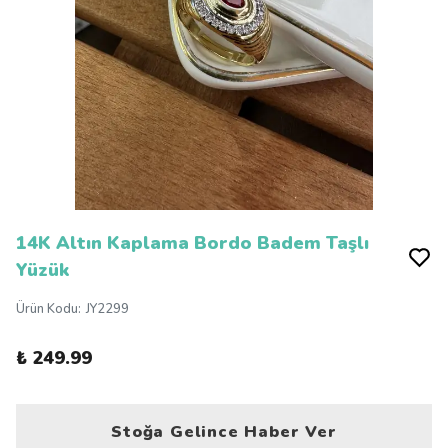
14K Altın Kaplama Bordo Badem Taşlı
Yüzük
Ürün Kodu
:
JY2299
₺ 249.99
Stoğa Gelince Haber Ver