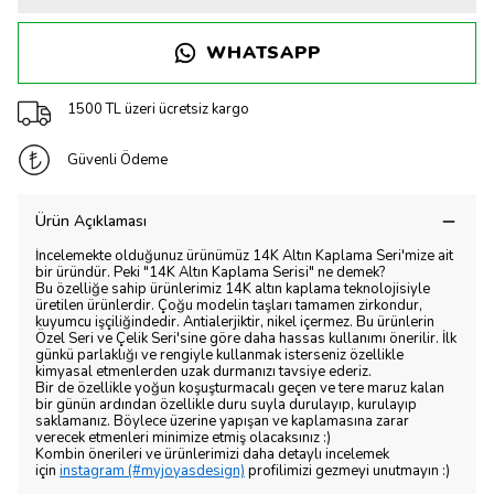
WHATSAPP
1500 TL üzeri ücretsiz kargo
Güvenli Ödeme
Ürün Açıklaması
İncelemekte olduğunuz ürünümüz 14K Altın Kaplama Seri'mize ait
bir üründür. Peki "14K Altın Kaplama Serisi" ne demek?
Bu özelliğe sahip ürünlerimiz 14K altın kaplama teknolojisiyle
üretilen ürünlerdir. Çoğu modelin taşları tamamen zirkondur,
kuyumcu işçiliğindedir. Antialerjiktir, nikel içermez. Bu ürünlerin
Özel Seri ve Çelik Seri'sine göre daha hassas kullanımı önerilir. İlk
günkü parlaklığı ve rengiyle kullanmak isterseniz özellikle
kimyasal etmenlerden uzak durmanızı tavsiye ederiz.
Bir de özellikle yoğun koşuşturmacalı geçen ve tere maruz kalan
bir günün ardından özellikle duru suyla durulayıp, kurulayıp
saklamanız. Böylece üzerine yapışan ve kaplamasına zarar
verecek etmenleri minimize etmiş olacaksınız :)
Kombin önerileri ve ürünlerimizi daha detaylı incelemek
için
instagram (#myjoyasdesign)
profilimizi gezmeyi unutmayın :)