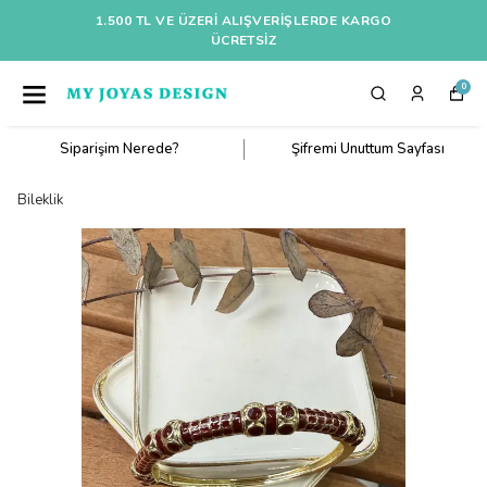
1.500 TL VE ÜZERI ALIŞVERIŞLERDE KARGO
ÜCRETSİZ
0
Siparişim Nerede?
Şifremi Unuttum Sayfası
Bileklik