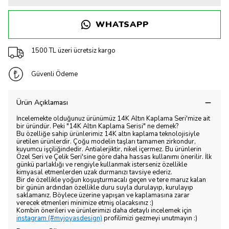
WHATSAPP
1500 TL üzeri ücretsiz kargo
Güvenli Ödeme
Ürün Açıklaması
İncelemekte olduğunuz ürünümüz 14K Altın Kaplama Seri'mize ait
bir üründür. Peki "14K Altın Kaplama Serisi" ne demek?
Bu özelliğe sahip ürünlerimiz 14K altın kaplama teknolojisiyle
üretilen ürünlerdir. Çoğu modelin taşları tamamen zirkondur,
kuyumcu işçiliğindedir. Antialerjiktir, nikel içermez. Bu ürünlerin
Özel Seri ve Çelik Seri'sine göre daha hassas kullanımı önerilir. İlk
günkü parlaklığı ve rengiyle kullanmak isterseniz özellikle
kimyasal etmenlerden uzak durmanızı tavsiye ederiz.
Bir de özellikle yoğun koşuşturmacalı geçen ve tere maruz kalan
bir günün ardından özellikle duru suyla durulayıp, kurulayıp
saklamanız. Böylece üzerine yapışan ve kaplamasına zarar
verecek etmenleri minimize etmiş olacaksınız :)
Kombin önerileri ve ürünlerimizi daha detaylı incelemek için
instagram (#myjoyasdesign)
profilimizi gezmeyi unutmayın :)