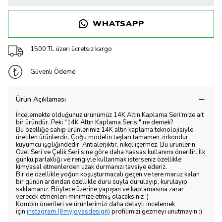
WHATSAPP
1500 TL üzeri ücretsiz kargo
Güvenli Ödeme
Ürün Açıklaması
İncelemekte olduğunuz ürünümüz 14K Altın Kaplama Seri'mize ait
bir üründür. Peki "14K Altın Kaplama Serisi" ne demek?
Bu özelliğe sahip ürünlerimiz 14K altın kaplama teknolojisiyle
üretilen ürünlerdir. Çoğu modelin taşları tamamen zirkondur,
kuyumcu işçiliğindedir. Antialerjiktir, nikel içermez. Bu ürünlerin
Özel Seri ve Çelik Seri'sine göre daha hassas kullanımı önerilir. İlk
günkü parlaklığı ve rengiyle kullanmak isterseniz özellikle
kimyasal etmenlerden uzak durmanızı tavsiye ederiz.
Bir de özellikle yoğun koşuşturmacalı geçen ve tere maruz kalan
bir günün ardından özellikle duru suyla durulayıp, kurulayıp
saklamanız. Böylece üzerine yapışan ve kaplamasına zarar
verecek etmenleri minimize etmiş olacaksınız :)
Kombin önerileri ve ürünlerimizi daha detaylı incelemek
için
instagram (#myjoyasdesign)
profilimizi gezmeyi unutmayın :)