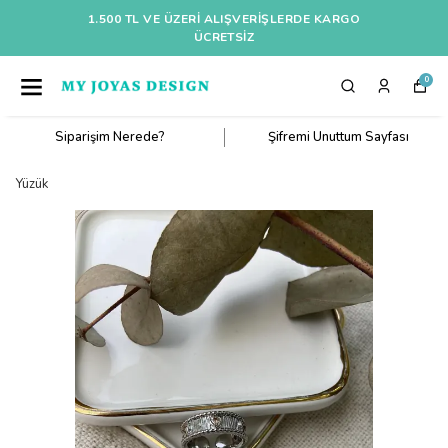
1.500 TL VE ÜZERI ALIŞVERIŞLERDE KARGO
ÜCRETSİZ
0
Siparişim Nerede?
Şifremi Unuttum Sayfası
Yüzük