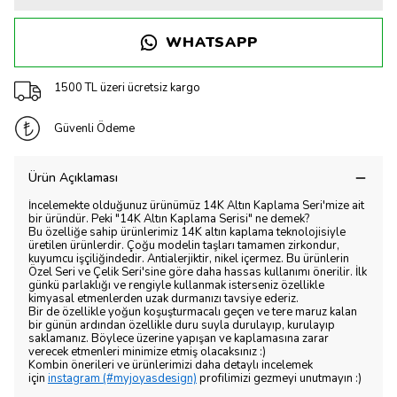
WHATSAPP
1500 TL üzeri ücretsiz kargo
Güvenli Ödeme
Ürün Açıklaması
İncelemekte olduğunuz ürünümüz 14K Altın Kaplama Seri'mize ait
bir üründür. Peki "14K Altın Kaplama Serisi" ne demek?
Bu özelliğe sahip ürünlerimiz 14K altın kaplama teknolojisiyle
üretilen ürünlerdir. Çoğu modelin taşları tamamen zirkondur,
kuyumcu işçiliğindedir. Antialerjiktir, nikel içermez. Bu ürünlerin
Özel Seri ve Çelik Seri'sine göre daha hassas kullanımı önerilir. İlk
günkü parlaklığı ve rengiyle kullanmak isterseniz özellikle
kimyasal etmenlerden uzak durmanızı tavsiye ederiz.
Bir de özellikle yoğun koşuşturmacalı geçen ve tere maruz kalan
bir günün ardından özellikle duru suyla durulayıp, kurulayıp
saklamanız. Böylece üzerine yapışan ve kaplamasına zarar
verecek etmenleri minimize etmiş olacaksınız :)
Kombin önerileri ve ürünlerimizi daha detaylı incelemek
için
instagram (#myjoyasdesign)
profilimizi gezmeyi unutmayın :)